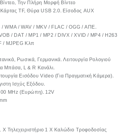
Βίντεο, Την Πλήρη Μορφή Βίντεο
Κάρτας TF, Θύρα USB 2.0.
Είσοδος AUX
/ WMA / WAV / MKV / FLAC / OGG / ΑΠΕ.
OB / DAT / MP1 / MP2 / DIVX / XVID / MP4 / H263
ASF / MJPEG Κλπ
πανικά, Ρωσικά, Γερμανικά.
Λειτουργία Ρολογιού
α Μπάσα, L & R Κανάλι.
ιτουργία Εισόδου Video (Για Πραγματική Κάμερα).
γιστη Ισχύς Εξόδου.
.00 MHz (Ευρώπη).
12V
3mm
1 X Τηλεχειριστήριο
1 X Καλώδιο Τροφοδοσίας