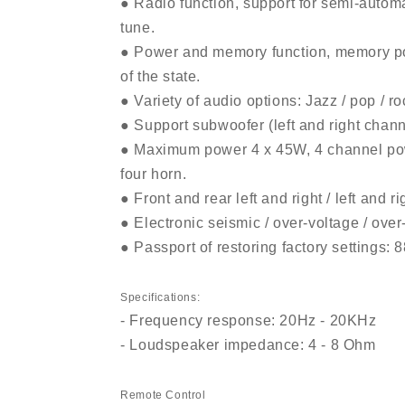
● Radio function, support for semi-automa
tune.
● Power and memory function, memory pow
of the state.
● Variety of audio options: Jazz / pop / ro
● Support subwoofer (left and right chann
● Maximum power 4 x 45W, 4 channel pow
four horn.
● Front and rear left and right / left and r
● Electronic seismic / over-voltage / over
● Passport of restoring factory settings: 
Specifications:
- Frequency response: 20Hz - 20KHz
- Loudspeaker impedance: 4 - 8 Ohm
Remote Control