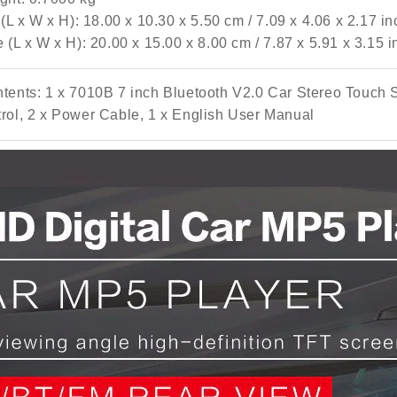
(L x W x H): 18.00 x 10.30 x 5.50 cm / 7.09 x 4.06 x 2.17 i
 (L x W x H): 20.00 x 15.00 x 8.00 cm / 7.87 x 5.91 x 3.15 
ents: 1 x 7010B 7 inch Bluetooth V2.0 Car Stereo Touch 
ol, 2 x Power Cable, 1 x English User Manual