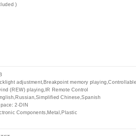
cluded )
0B
cklight adjustment,Breakpoint memory playing,Controllabl
wind (REW) playing,IR Remote Control
nglish,Russian,Simplified Chinese,Spanish
 Space: 2-DIN
ectronic Components,Metal,Plastic