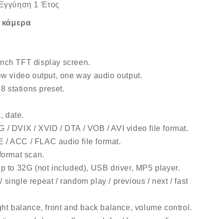
Eγγύηση 1 Έτος
η κάμερα
.
-inch TFT display screen.
ew video output, one way audio output.
8 stations preset.
, date.
 DVIX / XVID / DTA / VOB / AVI video file format.
/ ACC / FLAC audio file format.
format scan.
 to 32G (not included), USB driver, MP5 player.
 single repeat / random play / previous / next / fast
right balance, front and back balance, volume control.