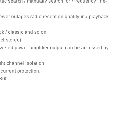
tic search / manually search for / frequency fine-
er outages radio reception quality in / playback
ck / classic and so on.
el stereo).
ered power amplifier output can be accessed by
ight channel isolation.
-current protection.
8800