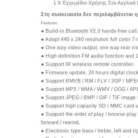
1 X Εγχειρίδιο Χρήσης Στα Αγγλικά
Στη συσκευασία δεν περιλαμβάνεται 
Features:
● Build-in Bluetooth V2.0 hands-free call
● Adopt 440 x 240 resolution full color 7
● One way video output, one way rear vi
● High definition FM audio function and 1
● Support IR wireless remote controller.
● Firmware update, 24 hours digital clock
● Support RMVB / RM / FLV / 3GP / MPEG /
● Support MP3 / WMA / WMV / OGG / APE 
● Support JPEG / BMP / GIF / TIF image 
● Support high capacity SD / MMC card up
● Support the order of play / browse play /
forward / rewind.
● Electronic type bass / treble, left and 