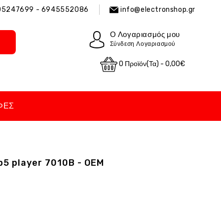
05247699 - 6945552086
info@electronshop.gr
Ο Λογαριασμός μου
Σύνδεση Λογαριασμού
0 Προϊόν(τα) - 0,00€
ΦΈΣ
p5 player 7010B - OEM