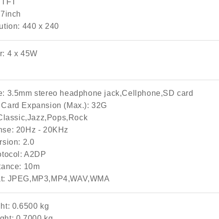
: TFT
 7inch
ution: 440 x 240
r: 4 x 45W
e: 3.5mm stereo headphone jack,Cellphone,SD card
 Card Expansion (Max.): 32G
 Classic,Jazz,Pops,Rock
nse: 20Hz - 20KHz
rsion: 2.0
rotocol: A2DP
stance: 10m
at: JPEG,MP3,MP4,WAV,WMA
ht: 0.6500 kg
ght: 0.7000 kg