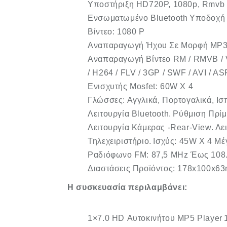
Υποστήριξη HD720P, 1080p, Rmvb 
Ενσωματωμένο Bluetooth
Υποδοχή 
Βίντεο: 1080 P
Αναπαραγωγή Ήχου Σε Μορφή MP3 
Αναπαραγωγή Βίντεο RM / RMVB / V
/ H264 / FLV / 3GP / SWF / AVI / 
Eνισχυτής Mosfet: 60W X 4
Γλώσσες: Αγγλικά, Πορτογαλικά, Ισ
Λειτουργία Bluetooth.
Ρύθμιση Πρίμ
Λειτουργία Κάμερας -Rear-View.
Λε
Τηλεχειριστήριο.
Ισχύς: 45W X 4 Μέ
Ραδιόφωνο FM: 87,5 MHz Έως 108
Διαστάσεις Προϊόντος: 178x100x6
Η συσκευασία περιλαμβάνει:
1×7.0 HD Αυτοκινήτου MP5 Player