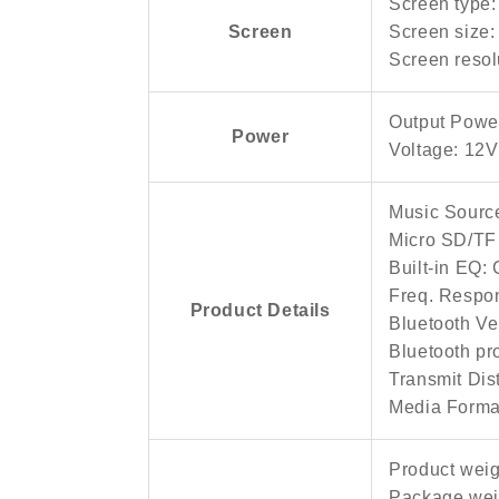
Screen type
Screen
Screen size:
Screen resol
Output Powe
Power
Voltage: 12V
Music Sourc
Micro SD/TF
Built-in EQ:
Freq. Respo
Product Details
Bluetooth Ve
Bluetooth p
Transmit Di
Media Form
Product weig
Package wei