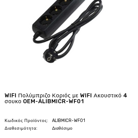
Ενέργεια
Gadgets
Υγεία
-
Ομορφιά
Εικόνα
&
Ηχος
Hobby
-
Αθλητισμός
Επιγραφες
WIFI Πολύμπριζο Κοριός με WIFI Ακουστικό 4
LED
σουκο OEM-ALIBMICR-WF01
Προσφορες
Κωδικός Προϊόντος:
ALIBMICR-WF01
Διαθεσιμότητα:
Διαθέσιμο