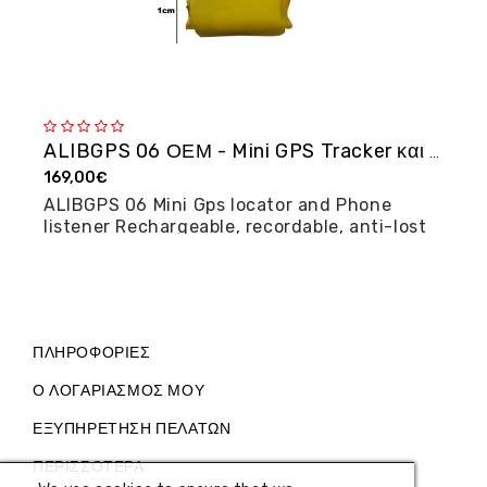
ALIBGPS 06 ΟΕΜ - Mini GPS Tracker και φω�...
169,00€
2
ALIBGPS 06 Mini Gps locator and Phone
M
listener Rechargeable, recordable, anti-lost
posi...
ΠΛΗΡΟΦΟΡΊΕΣ
Ο ΛΟΓΑΡΙΑΣΜΌΣ ΜΟΥ
ΕΞΥΠΗΡΈΤΗΣΗ ΠΕΛΑΤΏΝ
ΠΕΡΙΣΣΌΤΕΡΑ