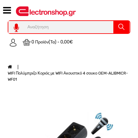
Category
Υπολογιστες
REFURBISHED
0 Προϊόν(τα) - 0,00€
Χειριστήρια
Οικιακός
Εξοπλισμός
Auto
WIFI Πολύμπριζο Κοριός με WIFI Ακουστικό 4 σουκο OEM-ALIBMICR-
-
WF01
Moto
SPY-
Παρακολούθηση
Εξοπλισμός
Τεχνολογία
Φωτοβολταικά-