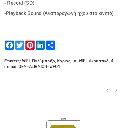
- Record (SD)
-Playback Sound (Αναπαραγωγή ηχου στο κινητό)
Facebook
Twitter
Pinterest
LinkedIn
Share
Ετικέτες:
WIFI
,
Πολύμπριζο
,
Κοριός
,
με
,
WIFI
,
Ακουστικό
,
4
,
σουκο
,
OEM-ALIBMICR-WF01