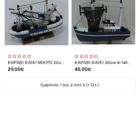
Ενέργεια
Gadgets
Υγεία
-
Ομορφιά
Εικόνα
&
Ηχος
ΚΑΡΑΒΙ ΚΑΪΚΙ ΜΙΚΡΟ 20cm K-14200
ΚΑΡΑΒΙ ΚΑΪΚΙ 30cm K-14198
Hobby
29,00€
45,00€
-
Αθλητισμός
Εμφάνιση 1 έως 2 από 2 (1 Σελ.)
Επιγραφες
LED
Προσφορες