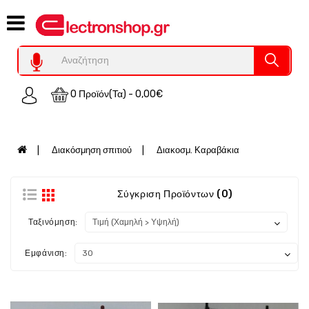
Category
Υπολογιστες
REFURBISHED
0 Προϊόν(τα) - 0,00€
Χειριστήρια
Οικιακός
Εξοπλισμός
Διακόσμηση σπιτιού
Διακοσμ. Καραβάκια
Auto
-
Moto
Σύγκριση Προϊόντων (0)
SPY-
Ταξινόμηση:
Παρακολούθηση
Εξοπλισμός
Εμφάνιση:
Τεχνολογία
Φωτοβολταικά-