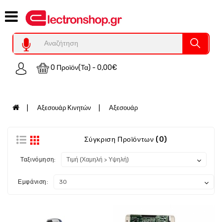
Category
Υπολογιστες
REFURBISHED
0 Προϊόν(τα) - 0,00€
Χειριστήρια
Οικιακός
Εξοπλισμός
Αξεσουάρ Κινητών
Αξεσουάρ
Auto
-
Moto
Σύγκριση Προϊόντων (0)
SPY-
Ταξινόμηση:
Παρακολούθηση
Εξοπλισμός
Εμφάνιση:
Τεχνολογία
Φωτοβολταικά-