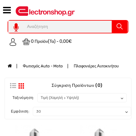
Category
Υπολογιστες
REFURBISHED
0 Προϊόν(τα) - 0,00€
Χειριστήρια
Οικιακός
Εξοπλισμός
Φωτισμός Auto - Moto
Πλαφονιέρες Αυτοκινήτου
Auto
-
Moto
Σύγκριση Προϊόντων (0)
SPY-
Ταξινόμηση:
Παρακολούθηση
Εξοπλισμός
Εμφάνιση:
Τεχνολογία
Φωτοβολταικά-