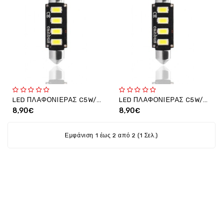
Ενέργεια
Gadgets
Υγεία
-
Ομορφιά
Εικόνα
&
Ηχος
LED ΠΛΑΦΟΝΙΕΡΑΣ C5W/C10W 12V 2W 36mm CAN-BUS LED 4xSMD5730 ΛΕΥΚΟ 2ΤΕΜ - OEM
LED ΠΛΑΦΟΝΙΕΡΑΣ C5W/C10W 12V 2W 39mm CAN-BUS LED 4xSMD5730 ΛΕΥΚΟ 2ΤΕΜ - OEM
Hobby
8,90€
8,90€
-
Αθλητισμός
Εμφάνιση 1 έως 2 από 2 (1 Σελ.)
Επιγραφες
LED
Προσφορες