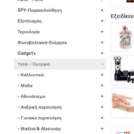
SPY-Παρακολούθηση
+
Εξειδίκε
Εξοπλισμός
+
Τεχνολογία
+
Φωτοβολταικά-Ενέργεια
+
Gadgets
+
Υγεία - Ομορφιά
-
- Καλλυντικά
+
- Μοδα
+
- Αδυνάτισμα
+
- Ανδρική περιποίηση
+
- Γυναικα περιποίηση
+
- Μαλλιά & Αξεσουάρ
+