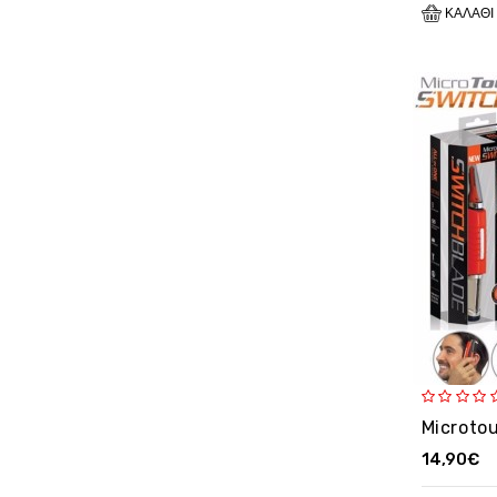
ΚΑΛΆΘΙ
14,90€