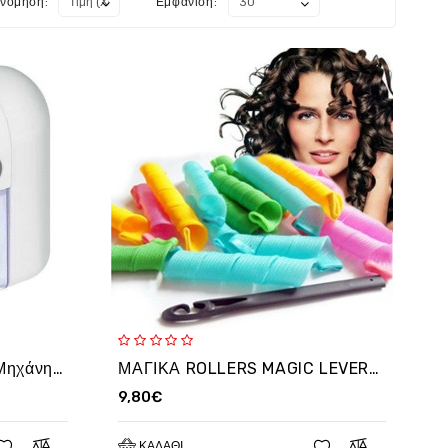
ινόμηση:
Εμφάνιση:
Fusselentferner-30128 Μηχάνημα αφαίρεσης κόμπων για μάλλινα ρούχα
ΜΑΓΙΚΑ ROLLERS MAGIC LEVERAGE ΓΙΑ ΤΕΛΕΙΕΣ ΜΠΟΥΚΛΕΣ
9,80€
ΚΑΛΆΘΙ