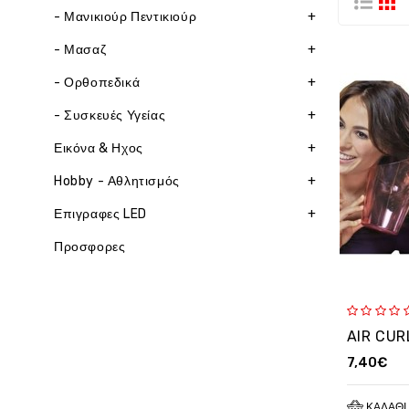
- Μανικιούρ Πεντικιούρ
+
- Μασαζ
+
- Ορθοπεδικά
+
- Συσκευές Υγείας
+
Εικόνα & Ηχος
+
Hobby - Αθλητισμός
+
Επιγραφες LED
+
Προσφορες
7,40€
ΚΑΛΆΘΙ