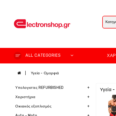
ALL CATEGORIES
ΧΆΡ
Υγεία - Ομορφιά
Υπολογιστες REFURBISHED
+
Υγεία 
Χειριστήρια
+
Οικιακός εξοπλισμός
+
Auto - Moto
+