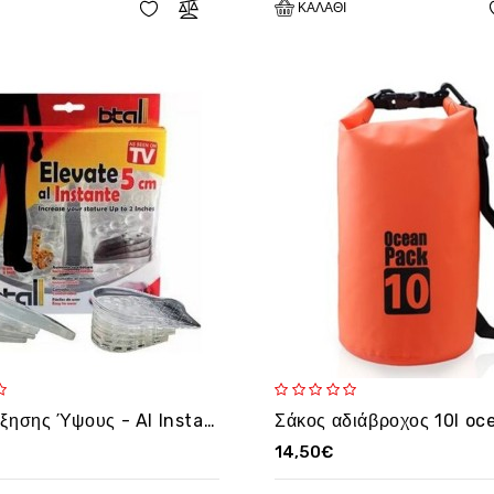
ΚΑΛΆΘΙ
Πάτοι Αύξησης Ύψους - Al Instante Κωδ:Btall
14,50€