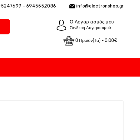
05247699 - 6945552086
info@electronshop.gr
Ο Λογαριασμός μου
Σύνδεση Λογαριασμού
0 Προϊόν(τα) - 0,00€