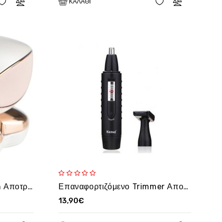
ΚΑΛΆΘΙ
Flawless Finishing Touch Αποτριχωτική Μηχανή Epilator για Σώμα
Επαναφορτιζόμενο Trimmer Αποτρίχωσης Αυτιών - Μύτης - Φαβορίτας ΚΕΜΕΙ 9688
13,90€