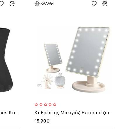
ΚΑΛΆΘΙ
Slimming Sculpting Clothes Κορσές Rubber Body για Τέλειο σχήμα σε Μαυρο χρώμα
Καθρέπτης Μακιγιάζ Επιτραπέζιος με Φως - Λευκό Χρώμα ΟΕΜ
15,90€