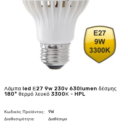
Ενέργεια
Gadgets
Υγεία
-
Ομορφιά
Εικόνα
&
Ηχος
Hobby
-
Αθλητισμός
Επιγραφες
Λάμπα led Ε27 9w 230v 630lumen δέσμης
LED
180° θερμό λευκό 3300Κ - HPL
Προσφορες
Κωδικός Προϊόντος:
9W
Διαθεσιμότητα:
Διαθέσιμο