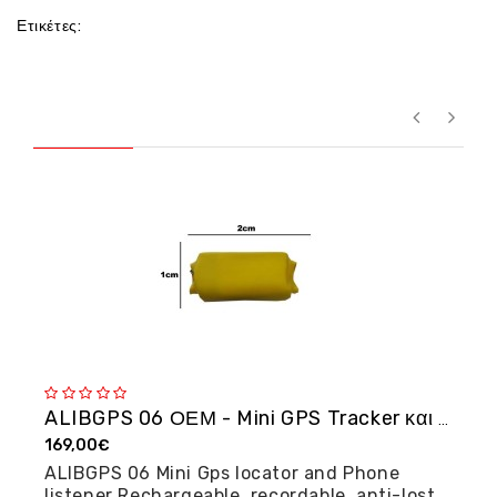
Ετικέτες:
ALIBGPS 06 ΟΕΜ - Mini GPS Tracker και φω�...
169,00€
2
ALIBGPS 06 Mini Gps locator and Phone
M
listener Rechargeable, recordable, anti-lost