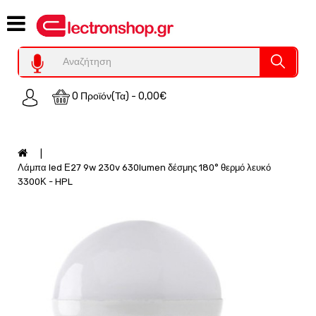
Category
Υπολογιστες
REFURBISHED
0 Προϊόν(τα) - 0,00€
Χειριστήρια
Οικιακός
Εξοπλισμός
Auto
Λάμπα led Ε27 9w 230v 630lumen δέσμης 180° θερμό λευκό
-
3300Κ - HPL
Moto
SPY-
Παρακολούθηση
Εξοπλισμός
Τεχνολογία
Φωτοβολταικά-