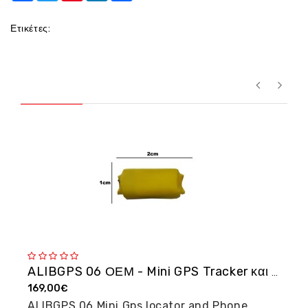
Ετικέτες:
ALIBGPS 06 ΟΕΜ - Mini GPS Tracker και φω�...
169,00€
2
ALIBGPS 06 Mini Gps locator and Phone
M