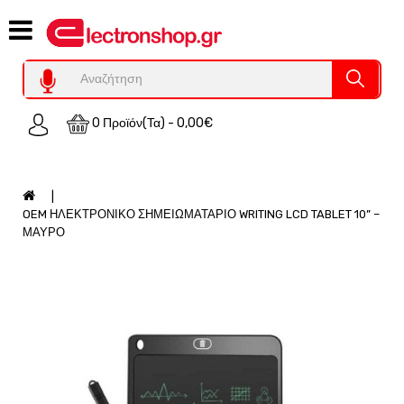
Category
Υπολογιστες
REFURBISHED
0 Προϊόν(τα) - 0,00€
Χειριστήρια
Οικιακός
Εξοπλισμός
Auto
OEM ΗΛΕΚΤΡΟΝΙΚΟ ΣΗΜΕΙΩΜΑΤΑΡΙΟ WRITING LCD TABLET 10” –
-
ΜΑΥΡΟ
Moto
SPY-
Παρακολούθηση
Εξοπλισμός
Τεχνολογία
Φωτοβολταικά-