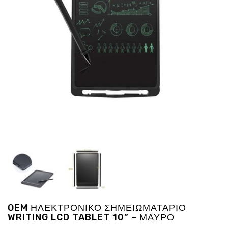
Ενέργεια
Gadgets
Υγεία
-
Ομορφιά
Εικόνα
&
Ηχος
Hobby
-
Αθλητισμός
Επιγραφες
LED
Προσφορες
OEM ΗΛΕΚΤΡΟΝΙΚΟ ΣΗΜΕΙΩΜΑΤΑΡΙΟ
WRITING LCD TABLET 10” – ΜΑΥΡΟ