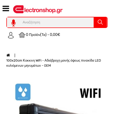
Category
Υπολογιστες
REFURBISHED
0 Προϊόν(τα) - 0,00€
Χειριστήρια
Οικιακός
Εξοπλισμός
Auto
100x20cm Κοκκινη WiFi - Αδιάβροχη μονής όψεως πινακίδα LED
-
κυλιόμενων μηνυμάτων - OEM
Moto
SPY-
Παρακολούθηση
Εξοπλισμός
Τεχνολογία
Φωτοβολταικά-