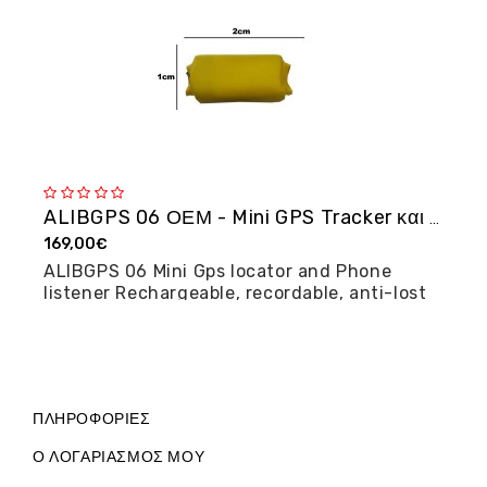
ALIBGPS 06 ΟΕΜ - Mini GPS Tracker και φω�...
169,00€
2
ALIBGPS 06 Mini Gps locator and Phone
M
listener Rechargeable, recordable, anti-lost
posi...
ΠΛΗΡΟΦΟΡΊΕΣ
Ο ΛΟΓΑΡΙΑΣΜΌΣ ΜΟΥ