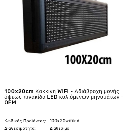
Ενέργεια
Gadgets
Υγεία
-
Ομορφιά
Εικόνα
&
Ηχος
Hobby
-
Αθλητισμός
Επιγραφες
100x20cm Κοκκινη WiFi - Αδιάβροχη μονής
LED
όψεως πινακίδα LED κυλιόμενων μηνυμάτων -
OEM
Προσφορες
Κωδικός Προϊόντος:
100x20wifiled
Διαθεσιμότητα:
Διαθέσιμο