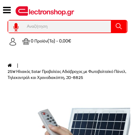
Category
Υπολογιστες
REFURBISHED
0 Προϊόν(τα) - 0,00€
Χειριστήρια
Οικιακός
Εξοπλισμός
Auto
25W Ηλιακός Solar Προβολέας Αδιάβροχος με Φωτοβολταϊκό Πάνελ,
-
Τηλεκοντρόλ και Χρονοδιακόπτη, JD-8825
Moto
SPY-
Παρακολούθηση
Εξοπλισμός
Τεχνολογία
Φωτοβολταικά-