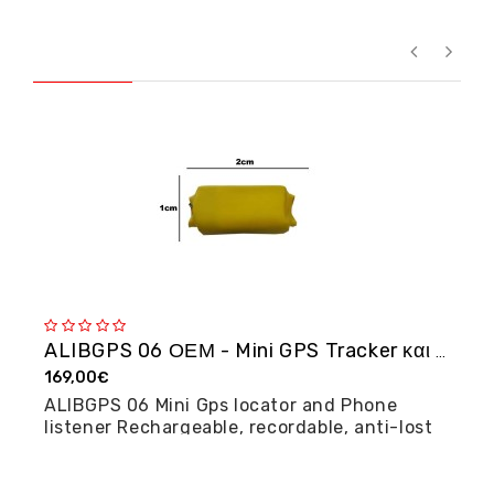
ALIBGPS 06 ΟΕΜ - Mini GPS Tracker και φω�...
169,00€
2
ALIBGPS 06 Mini Gps locator and Phone
M
listener Rechargeable, recordable, anti-lost
posi...