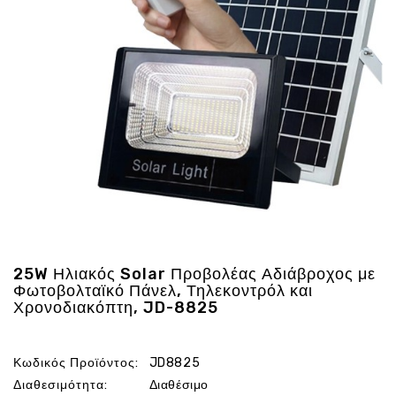
Ενέργεια
Gadgets
Υγεία
-
Ομορφιά
Εικόνα
&
Ηχος
Hobby
-
Αθλητισμός
Επιγραφες
25W Ηλιακός Solar Προβολέας Αδιάβροχος με
LED
Φωτοβολταϊκό Πάνελ, Τηλεκοντρόλ και
Χρονοδιακόπτη, JD-8825
Προσφορες
Κωδικός Προϊόντος:
JD8825
Διαθεσιμότητα:
Διαθέσιμο