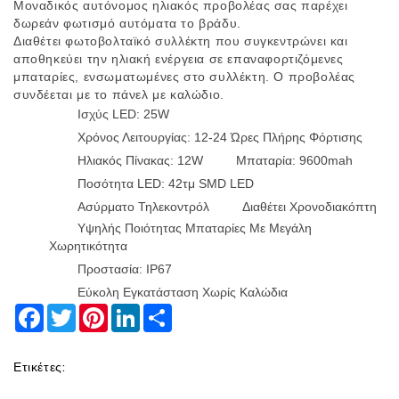
Μοναδικός αυτόνομος ηλιακός προβολέας σας παρέχει
δωρεάν φωτισμό αυτόματα το βράδυ.
Διαθέτει φωτοβολταϊκό συλλέκτη που συγκεντρώνει και
αποθηκεύει την ηλιακή ενέργεια σε επαναφορτιζόμενες
μπαταρίες, ενσωματωμένες στο συλλέκτη. Ο προβολέας
συνδέεται με το πάνελ με καλώδιο.
Ισχύς LED: 25W
Χρόνος Λειτουργίας: 12-24 Ώρες Πλήρης Φόρτισης
Ηλιακός Πίνακας: 12W
Μπαταρία: 9600mah
Ποσότητα LED: 42τμ SMD LED
Ασύρματο Τηλεκοντρόλ
Διαθέτει Χρονοδιακόπτη
Υψηλής Ποιότητας Μπαταρίες Με Μεγάλη
Χωρητικότητα
Προστασία: IP67
Εύκολη Εγκατάσταση Χωρίς Καλώδια
Facebook
Twitter
Pinterest
LinkedIn
Share
Ετικέτες: