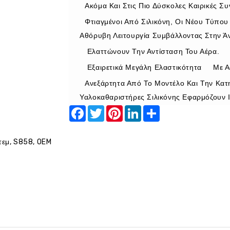
Ακόμα Και Στις Πιο Δύσκολες Καιρικές Συ
Φτιαγμένοι Από Σιλικόνη, Οι Νέου Τύπο
Αθόρυβη Λειτουργία Συμβάλλοντας Στην 
Ελαττώνουν Την Αντίσταση Του Αέρα.
Εξαιρετικά Μεγάλη Ελαστικότητα
Με Α
Ανεξάρτητα Από Το Μοντέλο Και Την Κατ
Υαλοκαθαριστήρες Σιλικόνης Εφαρμόζουν 
Facebook
Twitter
Pinterest
LinkedIn
Share
τεμ
,
S858
,
OEM