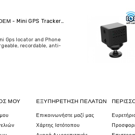
ALIBGPS 06 ΟΕΜ - Mini GPS Tracker και φω�...
ni Gps locator and Phone
rgeable, recordable, anti-
ΌΣ ΜΟΥ
ΕΞΥΠΗΡΈΤΗΣΗ ΠΕΛΑΤΏΝ
ΠΕΡΙΣΣ
 μου
Επικοινωνήστε μαζί μας
Ευρετήρι
γελιών
Χάρτης Ιστότοπου
Προσφορ