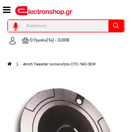
Category
Υπολογιστες
REFURBISHED
0 Προϊόν(τα) - 0,00€
Χειριστήρια
Οικιακός
Εξοπλισμός
4inch Tweeter αυτοκινήτου CTC-14G OEM
Auto
-
Moto
SPY-
Παρακολούθηση
Εξοπλισμός
Τεχνολογία
Φωτοβολταικά-