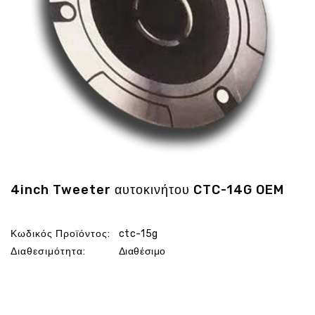
Ενέργεια
Gadgets
Υγεία
-
Ομορφιά
Εικόνα
&
Ηχος
Hobby
-
Αθλητισμός
4inch Tweeter αυτοκινήτου CTC-14G OEM
Επιγραφες
LED
Κωδικός Προϊόντος:
ctc-15g
Προσφορες
Διαθεσιμότητα:
Διαθέσιμο