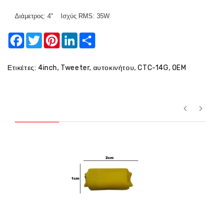
Διάμετρος: 4"
Ισχύς RMS: 35W
Facebook
Twitter
Pinterest
LinkedIn
Share
Ετικέτες:
4inch
,
Tweeter
,
αυτοκινήτου
,
CTC-14G
,
OEM