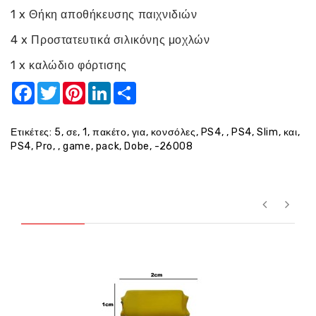
1 x Θήκη αποθήκευσης παιχνιδιών
4 x Προστατευτικά σιλικόνης μοχλών
1 x καλώδιο φόρτισης
Facebook
Twitter
Pinterest
LinkedIn
Share
Ετικέτες:
5
,
σε
,
1
,
πακέτο
,
για
,
κονσόλες
,
PS4
,
,
PS4
,
Slim
,
και
,
PS4
,
Pro
,
,
game
,
pack
,
Dobe
,
-26008