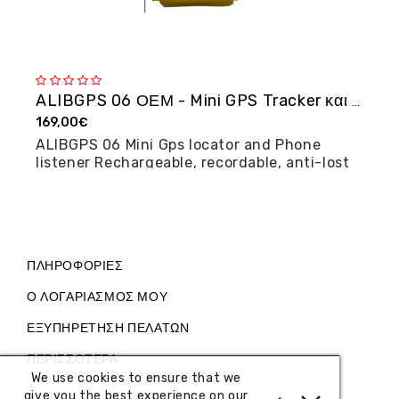
ALIBGPS 06 ΟΕΜ - Mini GPS Tracker και φω�...
169,00€
2
ALIBGPS 06 Mini Gps locator and Phone
M
listener Rechargeable, recordable, anti-lost
posi...
ΠΛΗΡΟΦΟΡΊΕΣ
Ο ΛΟΓΑΡΙΑΣΜΌΣ ΜΟΥ
ΕΞΥΠΗΡΈΤΗΣΗ ΠΕΛΑΤΏΝ
ΠΕΡΙΣΣΌΤΕΡΑ
We use cookies to ensure that we
give you the best experience on our