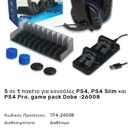
Ενέργεια
Gadgets
Υγεία
-
Ομορφιά
Εικόνα
&
Ηχος
Hobby
-
Αθλητισμός
Επιγραφες
5 σε 1 πακέτο για κονσόλες PS4, PS4 Slim και
LED
PS4 Pro, game pack Dobe -26008
Προσφορες
Κωδικός Προϊόντος:
TP4-26008
Διαθεσιμότητα:
Διαθέσιμο