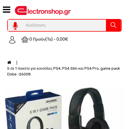
Category
Υπολογιστες
REFURBISHED
0 Προϊόν(τα) - 0,00€
Χειριστήρια
Οικιακός
Εξοπλισμός
Auto
5 σε 1 πακέτο για κονσόλες PS4, PS4 Slim και PS4 Pro, game pack
-
Dobe -26008
Moto
SPY-
Παρακολούθηση
Εξοπλισμός
Τεχνολογία
Φωτοβολταικά-