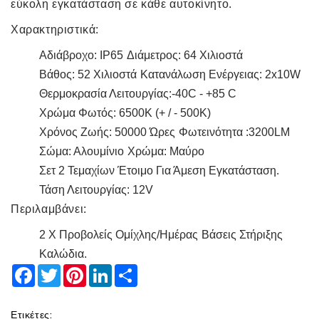
εύκολη εγκατάσταση σε κάθε αυτοκίνητο.
Χαρακτηριστικά:
Αδιάβροχο: IP65
Διάμετρος: 64 Χιλιοστά
Βάθος: 52 Χιλιοστά
Κατανάλωση Ενέργειας: 2x10W
Θερμοκρασία Λειτουργίας:-40C - +85 C
Χρώμα Φωτός: 6500K (+ / - 500K)
Χρόνος Ζωής: 50000 Ώρες
Φωτεινότητα :3200LM
Σώμα: Αλουμίνιο
Χρώμα: Μαύρο
Σετ 2 Τεμαχίων Έτοιμο Για Άμεση Εγκατάσταση.
Τάση Λειτουργίας: 12V
Περιλαμβάνει:
2 X Προβολείς Ομίχλης/ημέρας
Βάσεις Στήριξης
Καλώδια.
Facebook
Twitter
Pinterest
LinkedIn
Share
Ετικέτες: