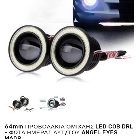
Ενέργεια
Gadgets
Υγεία
-
Ομορφιά
Εικόνα
&
Ηχος
Hobby
-
Αθλητισμός
Επιγραφες
LED
Προσφορες
64mm ΠΡΟΒΟΛΑΚΙΑ ΟΜΙΧΛΗΣ LED COB DRL
- ΦΩΤΑ ΗΜΕΡΑΣ ΑΥΤ/ΤΟΥ ANGEL EYES
M609