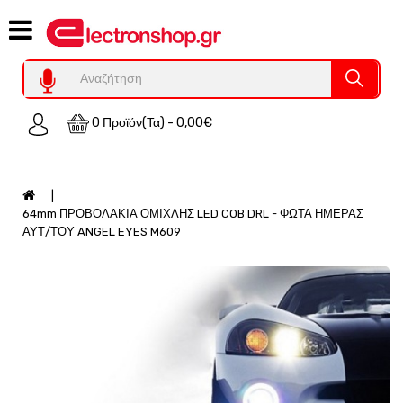
Category
Υπολογιστες
REFURBISHED
0 Προϊόν(τα) - 0,00€
Χειριστήρια
Οικιακός
Εξοπλισμός
Auto
64mm ΠΡΟΒΟΛΑΚΙΑ ΟΜΙΧΛΗΣ LED COB DRL - ΦΩΤΑ ΗΜΕΡΑΣ
-
ΑΥΤ/ΤΟΥ ANGEL EYES M609
Moto
SPY-
Παρακολούθηση
Εξοπλισμός
Τεχνολογία
Φωτοβολταικά-