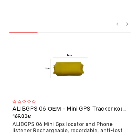
ALIBGPS 06 ΟΕΜ - Mini GPS Tracker και φω�...
169,00€
2
ALIBGPS 06 Mini Gps locator and Phone
M
listener Rechargeable, recordable, anti-lost
posi...