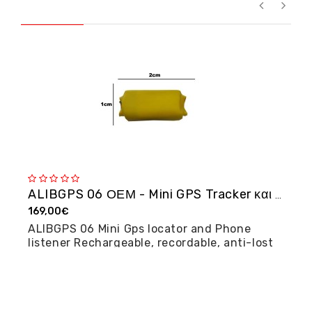
ALIBGPS 06 ΟΕΜ - Mini GPS Tracker και φω�...
169,00€
2
ALIBGPS 06 Mini Gps locator and Phone
M
listener Rechargeable, recordable, anti-lost
posi...