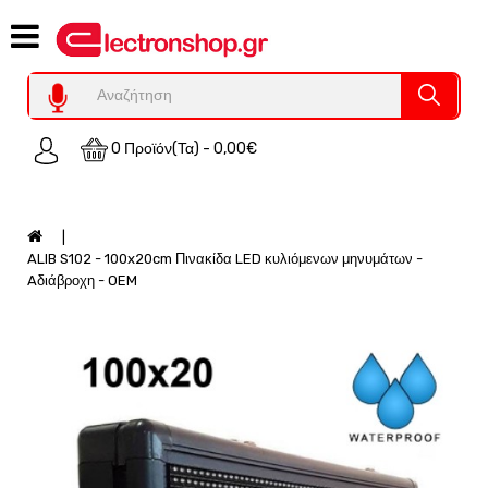
Category
Υπολογιστες
REFURBISHED
0 Προϊόν(τα) - 0,00€
Χειριστήρια
Οικιακός
Εξοπλισμός
Auto
ALIB S102 - 100x20cm Πινακίδα LED κυλιόμενων μηνυμάτων -
-
Aδιάβροχη - OEM
Moto
SPY-
Παρακολούθηση
Εξοπλισμός
Τεχνολογία
Φωτοβολταικά-