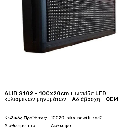
Ενέργεια
Gadgets
Υγεία
-
Ομορφιά
Εικόνα
&
Ηχος
Hobby
-
Αθλητισμός
Επιγραφες
ALIB S102 - 100x20cm Πινακίδα LED
LED
κυλιόμενων μηνυμάτων - Aδιάβροχη - OEM
Προσφορες
Κωδικός Προϊόντος:
10020-oiko-nowifi-red2
Διαθεσιμότητα:
Διαθέσιμο