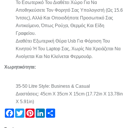
Το Εσωτερικό Του Διαθέτει Χώρο Για Να
Αποθηκεύσετε Τον Φορητό Σας Υπολογιστή (ως 15.6
Ίντσες), Αλλά Και Οποιοδήποτε Προσωπικό Σας
Αντικείμενο, Όπως Ρούχα, Θερμός Και Είδη
Γραφείου.
Διαθέτει Εξωτερική Θύρα Usb Για Φόρτιση Του
Κινητού Ή Του Laptop Σας, Χωρίς Να Χρειάζεται Να
Ανοίγεται Και Να Κλείνεται Φερμουάρ.
Xωρητικότητα:
35-50 Litre
Style: Business & Casual
Διαστάσεις: 4
5cm X 35cm X 15cm (17.72in X 13.78in
X 5.91in)
Facebook
Twitter
Pinterest
LinkedIn
Share