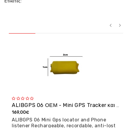
Ετικέτες:
ALIBGPS 06 ΟΕΜ - Mini GPS Tracker και φω�...
169,00€
2
ALIBGPS 06 Mini Gps locator and Phone
M
listener Rechargeable, recordable, anti-lost
posi...