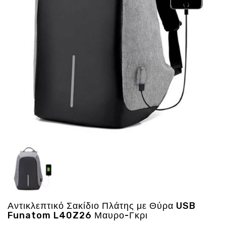
Ενέργεια
Gadgets
Υγεία
-
Ομορφιά
Εικόνα
&
Ηχος
Hobby
-
Αθλητισμός
Επιγραφες
LED
Προσφορες
Αντικλεπτικό Σακίδιο Πλάτης με Θύρα USB
Funatom L40Z26 Μαυρο-Γκρι