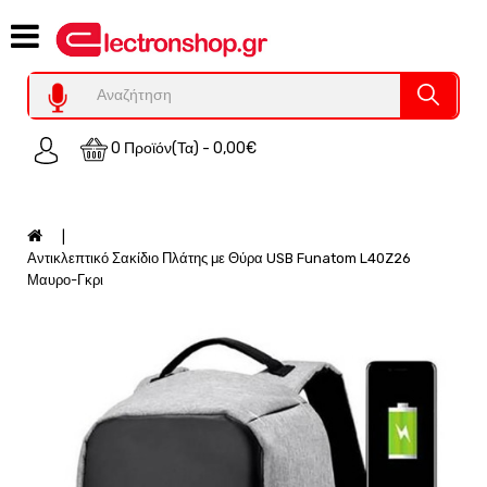
Category
Υπολογιστες
REFURBISHED
0 Προϊόν(τα) - 0,00€
Χειριστήρια
Οικιακός
Εξοπλισμός
Auto
Αντικλεπτικό Σακίδιο Πλάτης με Θύρα USB Funatom L40Z26
-
Μαυρο-Γκρι
Moto
SPY-
Παρακολούθηση
Εξοπλισμός
Τεχνολογία
Φωτοβολταικά-