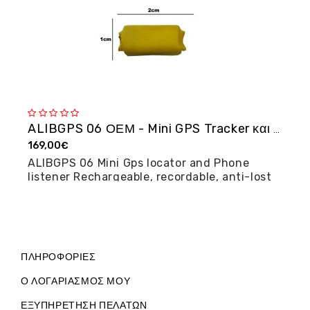
ALIBGPS 06 ΟΕΜ - Mini GPS Tracker και φω�...
169,00€
2
ALIBGPS 06 Mini Gps locator and Phone
M
listener Rechargeable, recordable, anti-lost
posi...
ΠΛΗΡΟΦΟΡΊΕΣ
Ο ΛΟΓΑΡΙΑΣΜΌΣ ΜΟΥ
ΕΞΥΠΗΡΈΤΗΣΗ ΠΕΛΑΤΏΝ