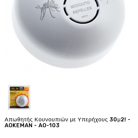
Ενέργεια
Gadgets
Υγεία
-
Ομορφιά
Εικόνα
&
Ηχος
Hobby
-
Αθλητισμός
Επιγραφες
LED
Προσφορες
Απωθητής Κουνουπιών με Υπερήχους 30μ2! -
AOKEMAN - AO-103