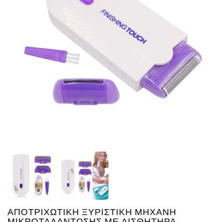
Ενέργεια
Gadgets
Υγεία
-
Ομορφιά
Εικόνα
&
Ηχος
Hobby
-
Αθλητισμός
Επιγραφες
LED
Προσφορες
ΑΠΟΤΡΙΧΩΤΙΚΗ ΞΥΡΙΣΤΙΚΗ ΜΗΧΑΝΗ
ΜΙΚΡΟΤΑΛΑΝΤΩΣΗΣ ΜΕ ΑΙΣΘΗΤΗΡΑ