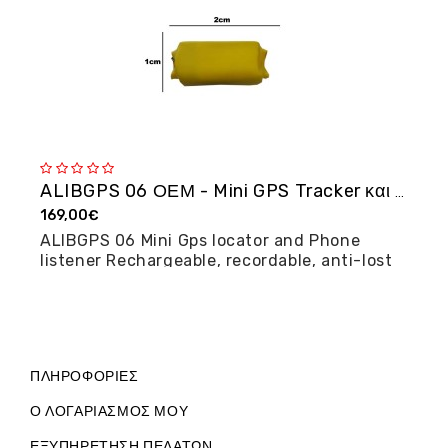
ALIBGPS 06 ΟΕΜ - Mini GPS Tracker και φω�...
169,00€
2
ALIBGPS 06 Mini Gps locator and Phone
M
listener Rechargeable, recordable, anti-lost
posi...
ΠΛΗΡΟΦΟΡΊΕΣ
Ο ΛΟΓΑΡΙΑΣΜΌΣ ΜΟΥ
ΕΞΥΠΗΡΈΤΗΣΗ ΠΕΛΑΤΏΝ