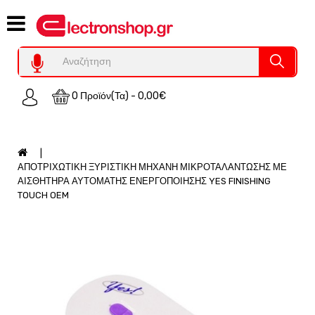
Category
Υπολογιστες
REFURBISHED
0 Προϊόν(τα) - 0,00€
Χειριστήρια
Οικιακός
Εξοπλισμός
Auto
ΑΠΟΤΡΙΧΩΤΙΚΗ ΞΥΡΙΣΤΙΚΗ ΜΗΧΑΝΗ ΜΙΚΡΟΤΑΛΑΝΤΩΣΗΣ ΜΕ
-
ΑΙΣΘΗΤΗΡΑ ΑΥΤΟΜΑΤΗΣ ΕΝΕΡΓΟΠΟΙΗΣΗΣ YES FINISHING
Moto
TOUCH OEM
SPY-
Παρακολούθηση
Εξοπλισμός
Τεχνολογία
Φωτοβολταικά-