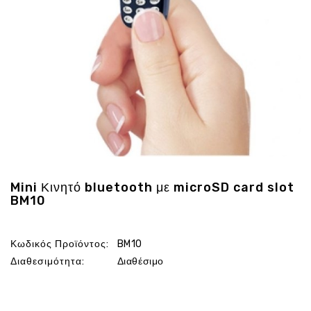
Ενέργεια
Gadgets
Υγεία
-
Ομορφιά
Εικόνα
&
Ηχος
Hobby
-
Αθλητισμός
Mini Κινητό bluetooth με microSD card slot
BM10
Επιγραφες
LED
Προσφορες
Κωδικός Προϊόντος:
BM10
Διαθεσιμότητα:
Διαθέσιμο