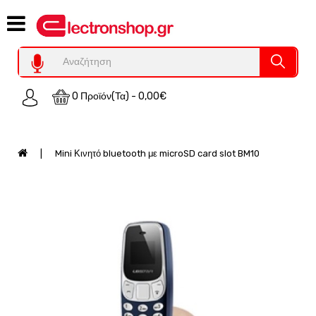
Category
Υπολογιστες
REFURBISHED
0 Προϊόν(τα) - 0,00€
Χειριστήρια
Οικιακός
Εξοπλισμός
Mini Κινητό bluetooth με microSD card slot BM10
Auto
-
Moto
SPY-
Παρακολούθηση
Εξοπλισμός
Τεχνολογία
Φωτοβολταικά-