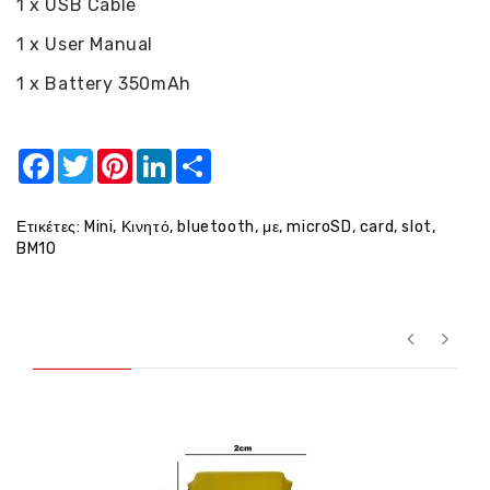
1 x USB Cable
1 x User Manual
1 x Battery 350mAh
Facebook
Twitter
Pinterest
LinkedIn
Share
Ετικέτες:
Mini
,
Κινητό
,
bluetooth
,
με
,
microSD
,
card
,
slot
,
BM10