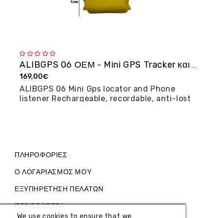
ALIBGPS 06 ΟΕΜ - Mini GPS Tracker και φω�...
169,00€
2
ALIBGPS 06 Mini Gps locator and Phone
M
listener Rechargeable, recordable, anti-lost
posi...
ΠΛΗΡΟΦΟΡΊΕΣ
Ο ΛΟΓΑΡΙΑΣΜΌΣ ΜΟΥ
ΕΞΥΠΗΡΈΤΗΣΗ ΠΕΛΑΤΏΝ
ΠΕΡΙΣΣΌΤΕΡΑ
We use cookies to ensure that we