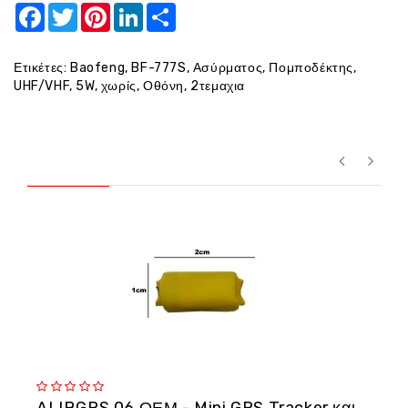
Facebook
Twitter
Pinterest
LinkedIn
Share
Ετικέτες:
Baofeng
,
BF-777S
,
Ασύρματος
,
Πομποδέκτης
,
UHF/VHF
,
5W
,
χωρίς
,
Οθόνη
,
2τεμαχια