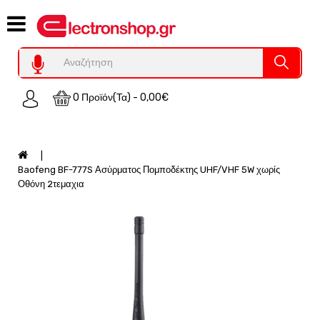
Category
Υπολογιστες
REFURBISHED
0 Προϊόν(τα) - 0,00€
Χειριστήρια
Οικιακός
Εξοπλισμός
Auto
Baofeng BF-777S Ασύρματος Πομποδέκτης UHF/VHF 5W χωρίς
-
Οθόνη 2τεμαχια
Moto
SPY-
Παρακολούθηση
Εξοπλισμός
Τεχνολογία
Φωτοβολταικά-