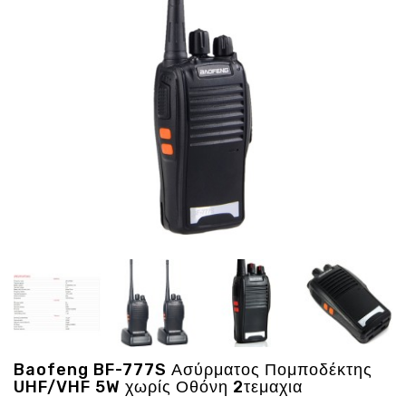
Ενέργεια
Gadgets
Υγεία
-
Ομορφιά
Εικόνα
&
Ηχος
Hobby
-
Αθλητισμός
Επιγραφες
LED
Προσφορες
Baofeng BF-777S Ασύρματος Πομποδέκτης
UHF/VHF 5W χωρίς Οθόνη 2τεμαχια