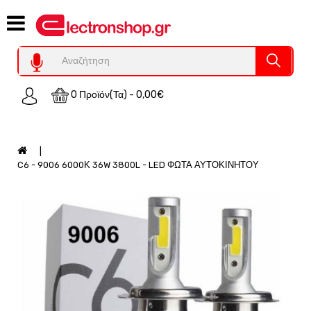
Category
Υπολογιστες
REFURBISHED
0 Προϊόν(τα) - 0,00€
Χειριστήρια
Οικιακός
Εξοπλισμός
Auto
C6 - 9006 6000Κ 36W 3800L - LED ΦΩΤΑ ΑΥΤΟΚΙΝΗΤΟΥ
-
Moto
SPY-
Παρακολούθηση
Εξοπλισμός
Τεχνολογία
Φωτοβολταικά-