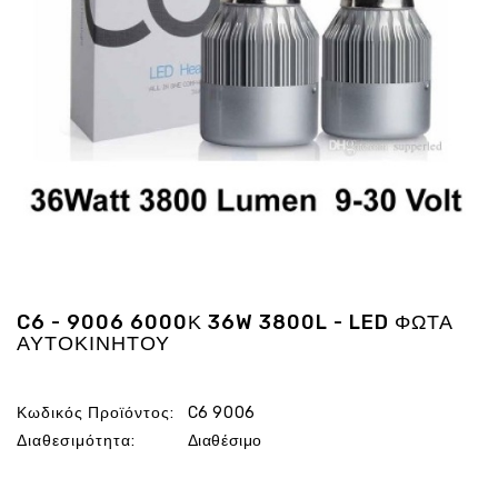
Ενέργεια
Gadgets
Υγεία
-
Ομορφιά
Εικόνα
&
Ηχος
Hobby
-
Αθλητισμός
C6 - 9006 6000Κ 36W 3800L - LED ΦΩΤΑ
Επιγραφες
ΑΥΤΟΚΙΝΗΤΟΥ
LED
Προσφορες
Κωδικός Προϊόντος:
C6 9006
Διαθεσιμότητα:
Διαθέσιμο