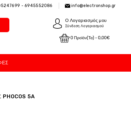
05247699 - 6945552086
info@electronshop.gr
Ο Λογαριασμός μου
Σύνδεση Λογαριασμού
0 Προϊόν(τα) - 0,00€
ΦΈΣ
Σ PHOCOS 5A