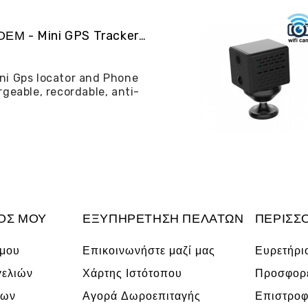
ALIBGPS 06 ΟΕΜ - Mini GPS Tracker και φω�...
ni Gps locator and Phone
rgeable, recordable, anti-
ΌΣ ΜΟΥ
ΕΞΥΠΗΡΈΤΗΣΗ ΠΕΛΑΤΏΝ
ΠΕΡΙΣΣ
 μου
Επικοινωνήστε μαζί μας
Ευρετήρι
γελιών
Χάρτης Ιστότοπου
Προσφορ
νων
Αγορά Δωροεπιταγής
Επιστροφ