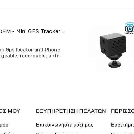
ALIBGPS 06 ΟΕΜ - Mini GPS Tracker και φω�...
ni Gps locator and Phone
rgeable, recordable, anti-
ΌΣ ΜΟΥ
ΕΞΥΠΗΡΈΤΗΣΗ ΠΕΛΑΤΏΝ
ΠΕΡΙΣΣ
 μου
Επικοινωνήστε μαζί μας
Ευρετήρι