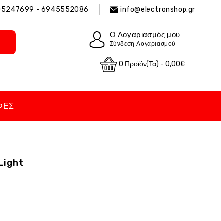
05247699 - 6945552086
info@electronshop.gr
Ο Λογαριασμός μου
Σύνδεση Λογαριασμού
0 Προϊόν(τα) - 0,00€
ΦΈΣ
Light