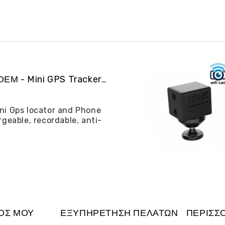
ALIBGPS 06 ΟΕΜ - Mini GPS Tracker και φω�...
ni Gps locator and Phone
rgeable, recordable, anti-
ΌΣ ΜΟΥ
ΕΞΥΠΗΡΈΤΗΣΗ ΠΕΛΑΤΏΝ
ΠΕΡΙΣΣ