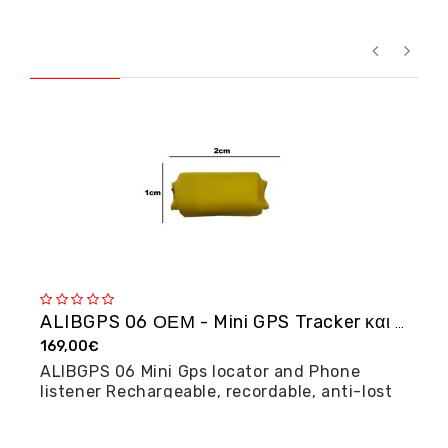
ALIBGPS 06 ΟΕΜ - Mini GPS Tracker και φω�...
169,00€
2
ALIBGPS 06 Mini Gps locator and Phone
M
listener Rechargeable, recordable, anti-lost
posi...