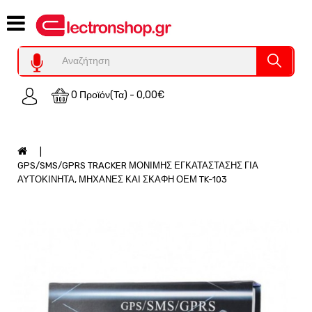
Category
Υπολογιστες
REFURBISHED
0 Προϊόν(τα) - 0,00€
Χειριστήρια
Οικιακός
Εξοπλισμός
Auto
GPS/SMS/GPRS TRACKER ΜΟΝΙΜΗΣ ΕΓΚΑΤΑΣΤΑΣΗΣ ΓΙΑ
-
ΑΥΤΟΚΙΝΗΤΑ, ΜΗΧΑΝΕΣ ΚΑΙ ΣΚΑΦΗ ΟΕΜ TK-103
Moto
SPY-
Παρακολούθηση
Εξοπλισμός
Τεχνολογία
Φωτοβολταικά-