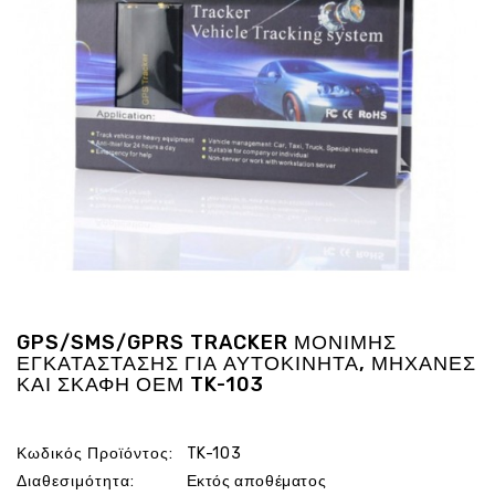
Ενέργεια
Gadgets
Υγεία
-
Ομορφιά
Εικόνα
&
Ηχος
Hobby
-
Αθλητισμός
Επιγραφες
GPS/SMS/GPRS TRACKER ΜΟΝΙΜΗΣ
LED
ΕΓΚΑΤΑΣΤΑΣΗΣ ΓΙΑ ΑΥΤΟΚΙΝΗΤΑ, ΜΗΧΑΝΕΣ
ΚΑΙ ΣΚΑΦΗ ΟΕΜ TK-103
Προσφορες
Κωδικός Προϊόντος:
TK-103
Διαθεσιμότητα:
Εκτός αποθέματος