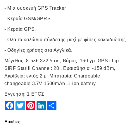
- Μία συσκευή GPS Tracker
- Κεραία GSM/GPRS
- Κεραία GPS,
- Ολα τα καλώδια σύνδεσης μαζί με φίσες καλωδιώσης
- Οδηγίες χρήσης στα Αγγλικά.
Μέγεθος: 8.5×6.3×2.5 εκ., Βάρος: 160 γρ. GPS chip:
SIRF StarIII Channel: 20 . Ευαισθησία: -159 dBm,
Ακρίβεια: εντός 2 μ. Μπαταρία: Chargeable
changeable 3.7V 1500mAh Li-ion battery
Eγγύηση: 1 ETΟΣ
Facebook
Twitter
Pinterest
LinkedIn
Share
Ετικέτες: