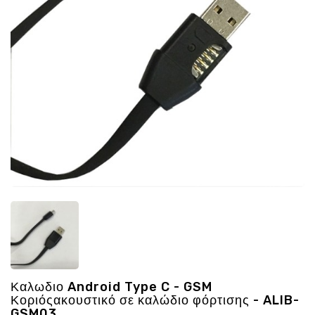
Ενέργεια
Gadgets
Υγεία
-
Ομορφιά
Εικόνα
&
Ηχος
Hobby
-
Αθλητισμός
Επιγραφες
LED
Προσφορες
Καλωδιο Android Type C - GSM
Κοριόςακουστικό σε καλώδιο φόρτισης - ALIB-
GSM03