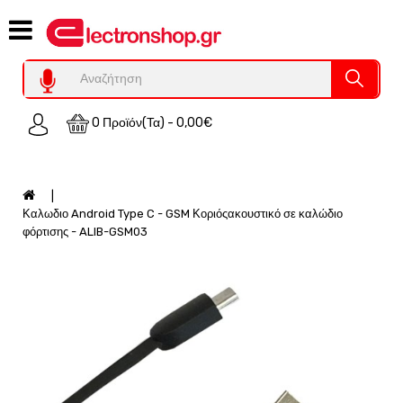
Category
Υπολογιστες
REFURBISHED
0 Προϊόν(τα) - 0,00€
Χειριστήρια
Οικιακός
Εξοπλισμός
Auto
Καλωδιο Android Type C - GSM Κοριόςακουστικό σε καλώδιο
-
φόρτισης - ALIB-GSM03
Moto
SPY-
Παρακολούθηση
Εξοπλισμός
Τεχνολογία
Φωτοβολταικά-