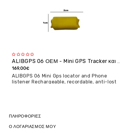
ALIBGPS 06 ΟΕΜ - Mini GPS Tracker και φω�...
169,00€
2
ALIBGPS 06 Mini Gps locator and Phone
M
listener Rechargeable, recordable, anti-lost
posi...
ΠΛΗΡΟΦΟΡΊΕΣ
Ο ΛΟΓΑΡΙΑΣΜΌΣ ΜΟΥ