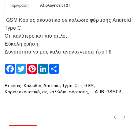
Περιγραφή
Αξιολογήσεις (0)
GSM Κοριός ακουστικό σε καλώδιο φόρτισης Android
Type C
Οτι καλύτερο και πιο απλό.
Εύκολη χρήση.
Δυνατότητα να μας καλει ανανυχνευσει ήχο !!!!
Facebook
Twitter
Pinterest
LinkedIn
Share
Ετικέτες:
Καλωδιο
,
Android
,
Type
,
C
,
-
,
GSM
,
Κοριόςακουστικό
,
σε
,
καλώδιο
,
φόρτισης
,
-
,
ALIB-GSM03