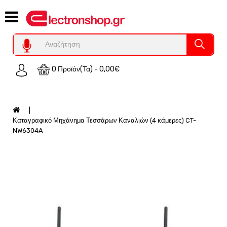
Category
Υπολογιστες
REFURBISHED
0 Προϊόν(τα) - 0,00€
Χειριστήρια
Οικιακός
Εξοπλισμός
Auto
Καταγραφικό Μηχάνημα Τεσσάρων Καναλιών (4 κάμερες) CT-
-
NW6304A
Moto
SPY-
Παρακολούθηση
Εξοπλισμός
Τεχνολογία
Φωτοβολταικά-