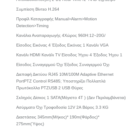
Συμπίεση Βίντεο H.264
Προφίλ Καταγραφής Manual>alarm>motion
Detection>timing
Κανάλια Αναπαραγωγής 4Χώρος 960H:12~20G/
Είσοδος Εικόνας 4
Έξοδος Εικόνας 1
Κανάλι VGA
Κανάλι HDMI
Κανάλι TV
Είσοδος Ήχου 4
Έξοδος Ήχου 1
Είσοδος Συναγερμού Όχι
Έξοδος Συναγερμού Όχι
Διεπαφή Δικτύου RJ45 10M/100M Adaptive Ethernet
PortPTZ Control RS485; Υποστηρίζει Πολλαπλά
Πρωτόκολλα PTZUSB 2 USB Θύρες
Σκληρός Δίσκος 1 SATA(μέγιστο 4T ) (δεν Περιλαμβάνεται)
Ασύρματο Όχι
Τροφοδοσία 12V 2A
Βάρος 3.3 KG
Διαστάσεις 345mm(μήκος)* 190m(φάρδος)*
275mm(ύψος)