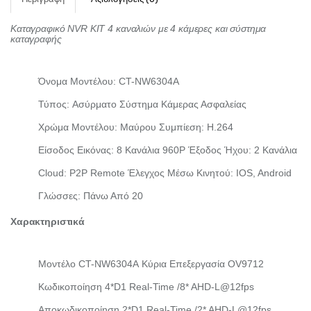
Καταγραφικό NVR ΚΙΤ 4 καναλιών με 4 κάμερες και σύστημα
καταγραφής
Όνομα Μοντέλου: CT-NW6304A
Τύπος: Ασύρματο Σύστημα Κάμερας Ασφαλείας
Χρώμα Μοντέλου: Μαύρου
Συμπίεση: H.264
Είσοδος Εικόνας: 8 Κανάλια 960P
Έξοδος Ήχου: 2 Κανάλια
Cloud: P2P Remote
Έλεγχος Μέσω Κινητού: IOS, Android
Γλώσσες: Πάνω Από 20
Χαρακτηριστικά
Μοντέλο CT-NW6304Α
Κύρια Επεξεργασία OV9712
Κωδικοποίηση 4*D1 Real-Time /8* AHD-L@12fps
Αποκωδικοποίηση 2*D1 Real-Time /2* AHD-L@12fps