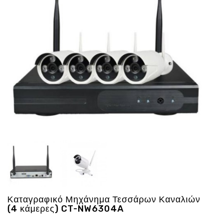
Ενέργεια
Gadgets
Υγεία
-
Ομορφιά
Εικόνα
&
Ηχος
Hobby
-
Αθλητισμός
Επιγραφες
LED
Προσφορες
Καταγραφικό Μηχάνημα Τεσσάρων Καναλιών
(4 κάμερες) CT-NW6304A