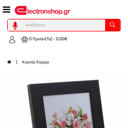
Category
Υπολογιστες
REFURBISHED
0 Προϊόν(τα) - 0,00€
Χειριστήρια
Οικιακός
Εξοπλισμός
Κορνίζα Κάμερα
Auto
-
Moto
SPY-
Παρακολούθηση
Εξοπλισμός
Τεχνολογία
Φωτοβολταικά-