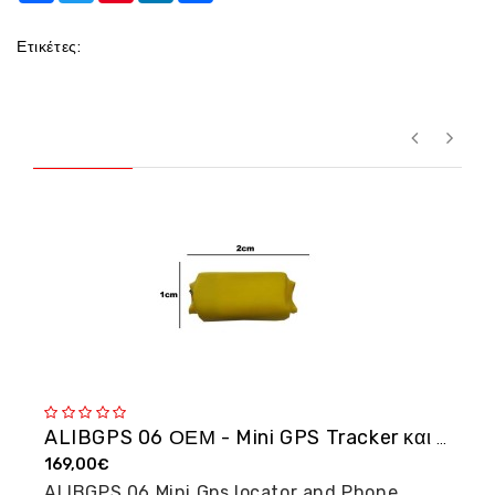
Ετικέτες:
ALIBGPS 06 ΟΕΜ - Mini GPS Tracker και φω�...
169,00€
2
ALIBGPS 06 Mini Gps locator and Phone
M