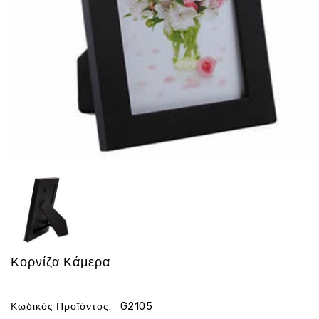
Ενέργεια
Gadgets
Υγεία
-
Ομορφιά
Εικόνα
&
Ηχος
Hobby
-
Αθλητισμός
Επιγραφες
LED
Προσφορες
Κορνίζα Κάμερα
Κωδικός Προϊόντος:
G2105