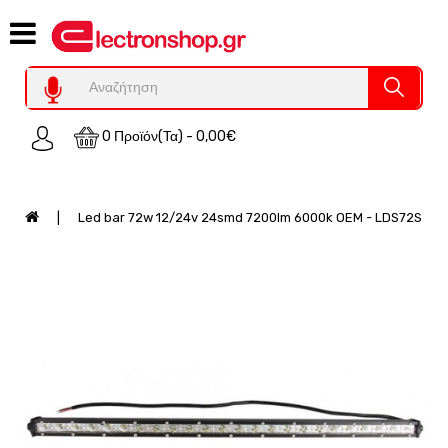
Category
Υπολογιστες
REFURBISHED
0 Προϊόν(τα) - 0,00€
Χειριστήρια
Οικιακός
Εξοπλισμός
Led bar 72w 12/24v 24smd 7200lm 6000k OEM - LDS72S
Auto
-
Moto
SPY-
Παρακολούθηση
Εξοπλισμός
Τεχνολογία
Φωτοβολταικά-