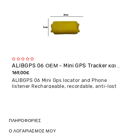
ALIBGPS 06 ΟΕΜ - Mini GPS Tracker και φω�...
169,00€
2
ALIBGPS 06 Mini Gps locator and Phone
M
listener Rechargeable, recordable, anti-lost
posi...
ΠΛΗΡΟΦΟΡΊΕΣ
Ο ΛΟΓΑΡΙΑΣΜΌΣ ΜΟΥ