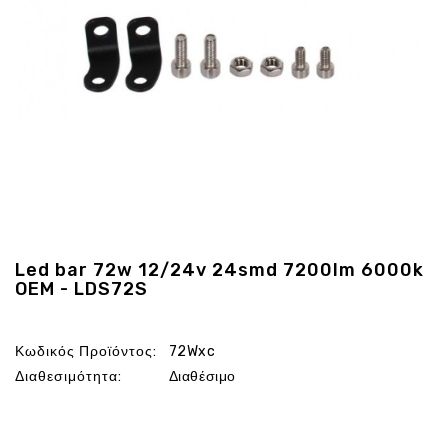
Ενέργεια
Gadgets
Υγεία
-
Ομορφιά
Εικόνα
&
Ηχος
Hobby
-
Αθλητισμός
Led bar 72w 12/24v 24smd 7200lm 6000k
OEM - LDS72S
Επιγραφες
LED
Προσφορες
Κωδικός Προϊόντος:
72Wxc
Διαθεσιμότητα:
Διαθέσιμο