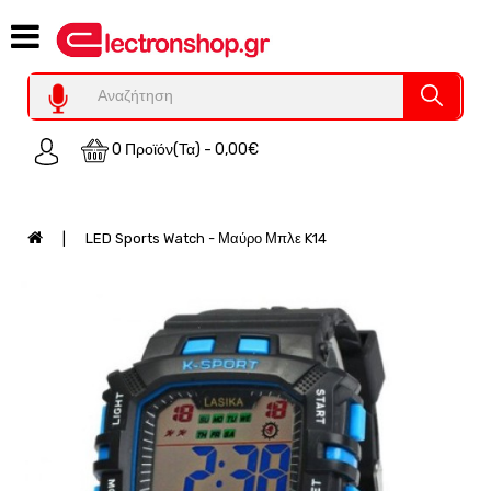
Category
Υπολογιστες
REFURBISHED
0 Προϊόν(τα) - 0,00€
Χειριστήρια
Οικιακός
Εξοπλισμός
LED Sports Watch - Μαύρο Μπλε K14
Auto
-
Moto
SPY-
Παρακολούθηση
Εξοπλισμός
Τεχνολογία
Φωτοβολταικά-