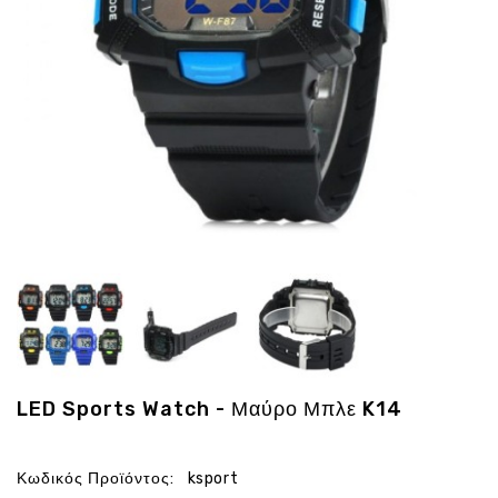
Ενέργεια
Gadgets
Υγεία
-
Ομορφιά
Εικόνα
&
Ηχος
Hobby
-
Αθλητισμός
Επιγραφες
LED
Προσφορες
LED Sports Watch - Μαύρο Μπλε K14
Κωδικός Προϊόντος:
ksport