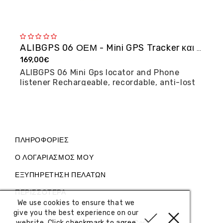
ALIBGPS 06 ΟΕΜ - Mini GPS Tracker και φω�...
169,00€
2
ALIBGPS 06 Mini Gps locator and Phone
M
listener Rechargeable, recordable, anti-lost
posi...
ΠΛΗΡΟΦΟΡΊΕΣ
Ο ΛΟΓΑΡΙΑΣΜΌΣ ΜΟΥ
ΕΞΥΠΗΡΈΤΗΣΗ ΠΕΛΑΤΏΝ
ΠΕΡΙΣΣΌΤΕΡΑ
We use cookies to ensure that we
give you the best experience on our
website. Click checkmark to agree