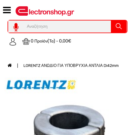
Category
Υπολογιστες
REFURBISHED
0 Προϊόν(τα) - 0,00€
Χειριστήρια
Οικιακός
Εξοπλισμός
LORENTZ ΑΝΩΔΙΟ ΓΙΑ ΥΠΟΒΡΥΧΙΑ ΑΝΤΛΙΑ Di42mm
Auto
-
Moto
SPY-
Παρακολούθηση
Εξοπλισμός
Τεχνολογία
Φωτοβολταικά-