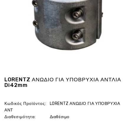
Ενέργεια
Gadgets
Υγεία
-
Ομορφιά
Εικόνα
&
Ηχος
Hobby
-
Αθλητισμός
LORENTZ ΑΝΩΔΙΟ ΓΙΑ ΥΠΟΒΡΥΧΙΑ ΑΝΤΛΙΑ
Di42mm
Επιγραφες
LED
Προσφορες
Κωδικός Προϊόντος:
LORENTZ ΑΝΩΔΙΟ ΓΙΑ ΥΠΟΒΡΥΧΙΑ
ΑΝΤ
Διαθεσιμότητα:
Διαθέσιμο