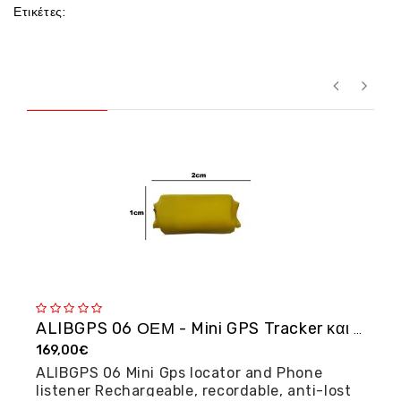
Ετικέτες:
ALIBGPS 06 ΟΕΜ - Mini GPS Tracker και φω�...
169,00€
2
ALIBGPS 06 Mini Gps locator and Phone
M
listener Rechargeable, recordable, anti-lost