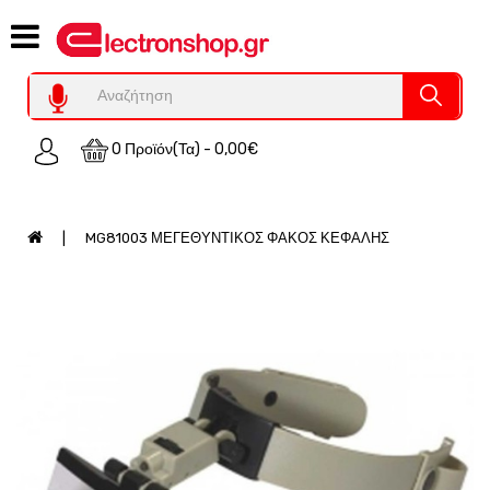
Category
Υπολογιστες
REFURBISHED
0 Προϊόν(τα) - 0,00€
Χειριστήρια
Οικιακός
Εξοπλισμός
MG81003 ΜΕΓΕΘΥΝΤΙΚΟΣ ΦΑΚΟΣ ΚΕΦΑΛΗΣ
Auto
-
Moto
SPY-
Παρακολούθηση
Εξοπλισμός
Τεχνολογία
Φωτοβολταικά-