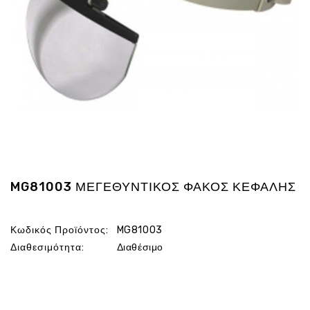
Ενέργεια
Gadgets
Υγεία
-
Ομορφιά
Εικόνα
&
Ηχος
Hobby
-
Αθλητισμός
MG81003 ΜΕΓΕΘΥΝΤΙΚΟΣ ΦΑΚΟΣ ΚΕΦΑΛΗΣ
Επιγραφες
LED
Κωδικός Προϊόντος:
MG81003
Προσφορες
Διαθεσιμότητα:
Διαθέσιμο