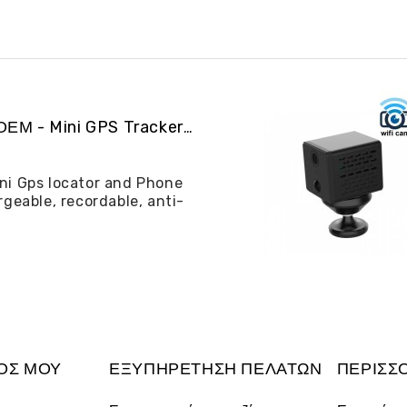
ALIBGPS 06 ΟΕΜ - Mini GPS Tracker και φω�...
ni Gps locator and Phone
rgeable, recordable, anti-
ΌΣ ΜΟΥ
ΕΞΥΠΗΡΈΤΗΣΗ ΠΕΛΑΤΏΝ
ΠΕΡΙΣΣ