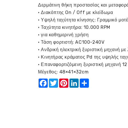
Δερμάτινη θήκη προστασίας και μεταφορ
• Διακόπτης On / Off με κλείδωμα
• Υψηλή ταχύτητα κίνησης: Γραμμικό μοτ
• Ταχύτητα κινητήρα: 10.000
RPM
• για καθημερινή χρήση
• Τάση φορτιστή: AC100-240V
• Ανδρική ηλεκτρική ξυριστική μηχανή με
• Κινητήρας κράματος Pd της υψηλής τα
• Επαναφορτιζόμενη ξυριστική μηχανή 1
Μέγεθος: 48×41×32cm
Facebook
Twitter
Pinterest
LinkedIn
Share