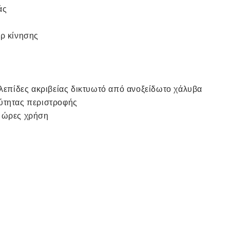
άς
έρ κίνησης
 λεπίδες ακριβείας δικτυωτό από ανοξείδωτο χάλυβα
χύτητας περιστροφής
2 ώρες χρήση