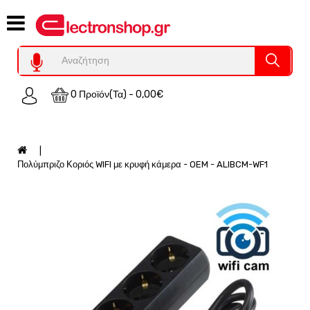
Category
Υπολογιστες
REFURBISHED
0 Προϊόν(τα) - 0,00€
Χειριστήρια
Οικιακός
Εξοπλισμός
Auto
Πολύμπριζο Κοριός WIFI με κρυφή κάμερα - OEM - ALIBCM-WF1
-
Moto
SPY-
Παρακολούθηση
Εξοπλισμός
Τεχνολογία
Φωτοβολταικά-