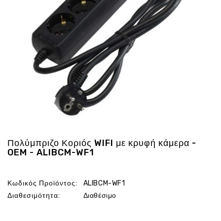
Ενέργεια
Gadgets
Υγεία
-
Ομορφιά
Εικόνα
&
Ηχος
Hobby
-
Αθλητισμός
Πολύμπριζο Κοριός WIFI με κρυφή κάμερα -
Επιγραφες
OEM - ALIBCM-WF1
LED
Προσφορες
Κωδικός Προϊόντος:
ALIBCM-WF1
Διαθεσιμότητα:
Διαθέσιμο