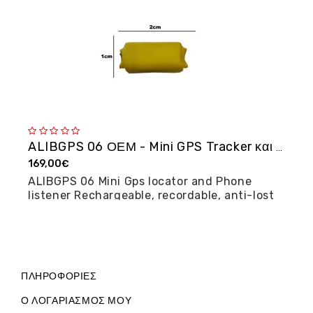
ALIBGPS 06 ΟΕΜ - Mini GPS Tracker και φω�...
169,00€
2
ALIBGPS 06 Mini Gps locator and Phone
M
listener Rechargeable, recordable, anti-lost
posi...
ΠΛΗΡΟΦΟΡΊΕΣ
Ο ΛΟΓΑΡΙΑΣΜΌΣ ΜΟΥ