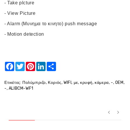
- Take pIcture
- View Picture
- Alarm (Μυνημα το κινητο) push message
- Motion detection
Facebook
Twitter
Pinterest
LinkedIn
Share
Ετικέτες:
Πολύμπριζο
,
Κοριός
,
WIFI
,
με
,
κρυφή
,
κάμερα
,
-
,
OEM
,
-
,
ALIBCM-WF1