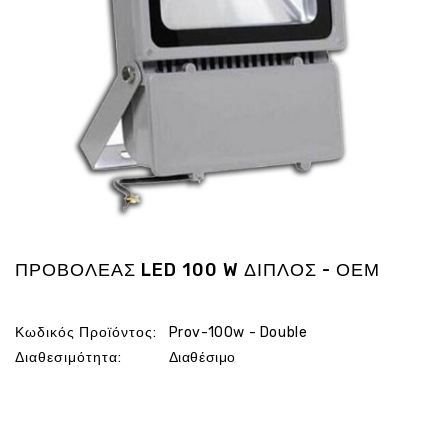
Ενέργεια
Gadgets
Υγεία
-
Ομορφιά
Εικόνα
&
Ηχος
Hobby
-
Αθλητισμός
ΠΡΟΒΟΛΕΑΣ LED 100 W ΔΙΠΛΟΣ - ΟΕΜ
Επιγραφες
LED
Κωδικός Προϊόντος:
Prov-100w - Double
Προσφορες
Διαθεσιμότητα:
Διαθέσιμο