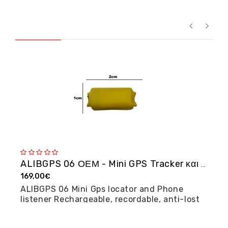
ALIBGPS 06 ΟΕΜ - Mini GPS Tracker και φω�...
169,00€
2
ALIBGPS 06 Mini Gps locator and Phone
M
listener Rechargeable, recordable, anti-lost
posi...