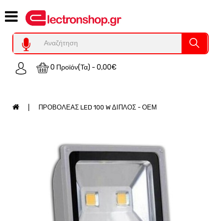
Category
Υπολογιστες
REFURBISHED
0 Προϊόν(τα) - 0,00€
Χειριστήρια
Οικιακός
Εξοπλισμός
ΠΡΟΒΟΛΕΑΣ LED 100 W ΔΙΠΛΟΣ - ΟΕΜ
Auto
-
Moto
SPY-
Παρακολούθηση
Εξοπλισμός
Τεχνολογία
Φωτοβολταικά-