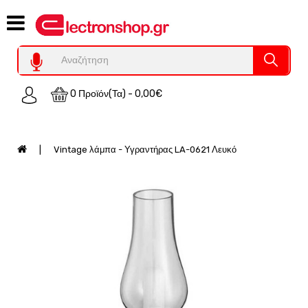
Category
Υπολογιστες
REFURBISHED
0 Προϊόν(τα) - 0,00€
Χειριστήρια
Οικιακός
Εξοπλισμός
Vintage λάμπα - Υγραντήρας LA-0621 Λευκό
Auto
-
Moto
SPY-
Παρακολούθηση
Εξοπλισμός
Τεχνολογία
Φωτοβολταικά-