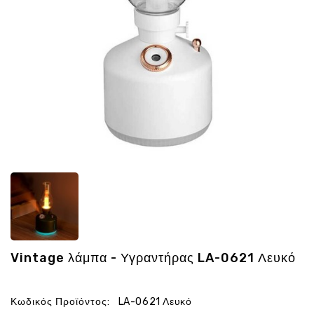
Ενέργεια
Gadgets
Υγεία
-
Ομορφιά
Εικόνα
&
Ηχος
Hobby
-
Αθλητισμός
Επιγραφες
LED
Προσφορες
Vintage λάμπα - Υγραντήρας LA-0621 Λευκό
Κωδικός Προϊόντος:
LA-0621 Λευκό