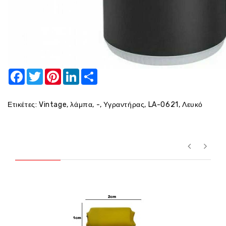
Facebook
Twitter
Pinterest
LinkedIn
Share
Ετικέτες:
Vintage
,
λάμπα
,
-
,
Υγραντήρας
,
LA-0621
,
Λευκό