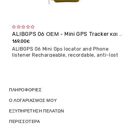
ALIBGPS 06 ΟΕΜ - Mini GPS Tracker και φω�...
169,00€
2
ALIBGPS 06 Mini Gps locator and Phone
M
listener Rechargeable, recordable, anti-lost
posi...
ΠΛΗΡΟΦΟΡΊΕΣ
Ο ΛΟΓΑΡΙΑΣΜΌΣ ΜΟΥ
ΕΞΥΠΗΡΈΤΗΣΗ ΠΕΛΑΤΏΝ
ΠΕΡΙΣΣΌΤΕΡΑ