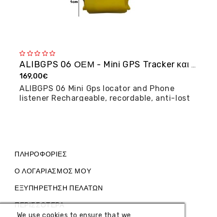
ALIBGPS 06 ΟΕΜ - Mini GPS Tracker και φω�...
169,00€
2
ALIBGPS 06 Mini Gps locator and Phone
M
listener Rechargeable, recordable, anti-lost
posi...
ΠΛΗΡΟΦΟΡΊΕΣ
Ο ΛΟΓΑΡΙΑΣΜΌΣ ΜΟΥ
ΕΞΥΠΗΡΈΤΗΣΗ ΠΕΛΑΤΏΝ
ΠΕΡΙΣΣΌΤΕΡΑ
We use cookies to ensure that we