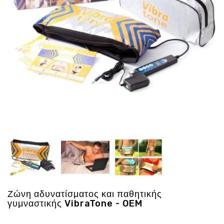
Ενέργεια
Gadgets
Υγεία
-
Ομορφιά
Εικόνα
&
Ηχος
Hobby
-
Αθλητισμός
Επιγραφες
LED
Προσφορες
Ζώνη αδυνατίσματος και παθητικής
γυμναστικής VibraTone - OEM