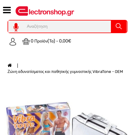
Category
Υπολογιστες
REFURBISHED
0 Προϊόν(τα) - 0,00€
Χειριστήρια
Οικιακός
Εξοπλισμός
Auto
Ζώνη αδυνατίσματος και παθητικής γυμναστικής VibraTone - OEM
-
Moto
SPY-
Παρακολούθηση
Εξοπλισμός
Τεχνολογία
Φωτοβολταικά-