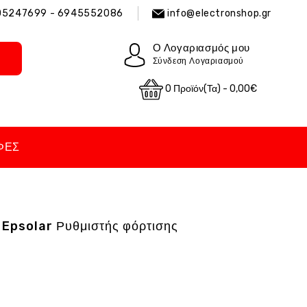
05247699 - 6945552086
info@electronshop.gr
Ο Λογαριασμός μου
Σύνδεση Λογαριασμού
0 Προϊόν(τα) - 0,00€
ΦΈΣ
Epsolar Ρυθμιστής φόρτισης