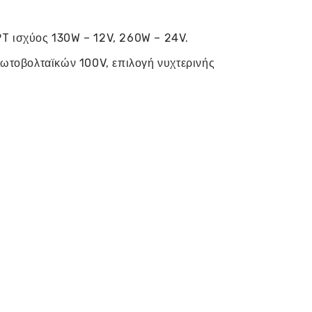
T ισχύος 130W – 12V, 260W – 24V.
φωτοβολταϊκών 100V, επιλογή νυχτερινής