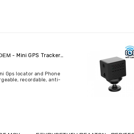
ALIBGPS 06 ΟΕΜ - Mini GPS Tracker και φω�...
ni Gps locator and Phone
rgeable, recordable, anti-