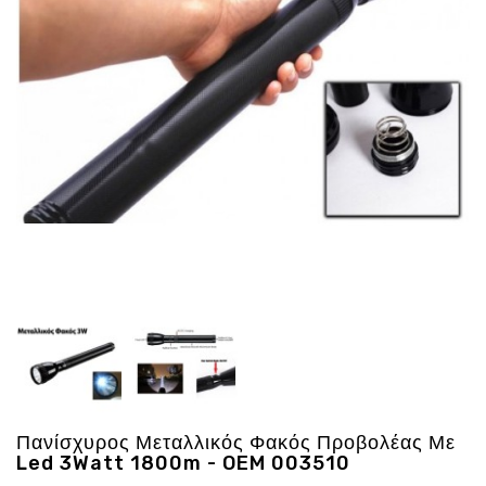
Ενέργεια
Gadgets
Υγεία
-
Ομορφιά
Εικόνα
&
Ηχος
Hobby
-
Αθλητισμός
Επιγραφες
LED
Προσφορες
Πανίσχυρος Μεταλλικός Φακός Προβολέας Με
Led 3Watt 1800m - OEM 003510