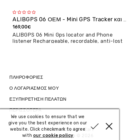
ALIBGPS 06 ΟΕΜ - Mini GPS Tracker και φω�...
169,00€
2
ALIBGPS 06 Mini Gps locator and Phone
M
listener Rechargeable, recordable, anti-lost
posi...
ΠΛΗΡΟΦΟΡΊΕΣ
Ο ΛΟΓΑΡΙΑΣΜΌΣ ΜΟΥ
ΕΞΥΠΗΡΈΤΗΣΗ ΠΕΛΑΤΏΝ
ΠΕΡΙΣΣΌΤΕΡΑ
We use cookies to ensure that we
give you the best experience on our
website. Click checkmark to agree
Powered By
OpenCart
with
our cookie policy
Electronshop © 2026