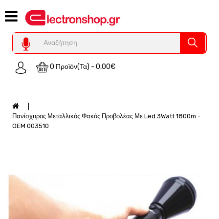
Category
Υπολογιστες
REFURBISHED
0 Προϊόν(τα) - 0,00€
Χειριστήρια
Οικιακός
Εξοπλισμός
Auto
Πανίσχυρος Μεταλλικός Φακός Προβολέας Με Led 3Watt 1800m -
-
OEM 003510
Moto
SPY-
Παρακολούθηση
Εξοπλισμός
Τεχνολογία
Φωτοβολταικά-