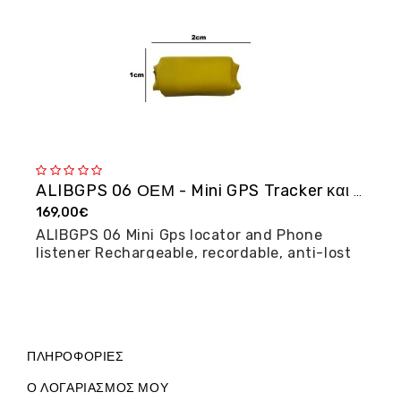
ALIBGPS 06 ΟΕΜ - Mini GPS Tracker και φω�...
169,00€
2
ALIBGPS 06 Mini Gps locator and Phone
M
listener Rechargeable, recordable, anti-lost
posi...
ΠΛΗΡΟΦΟΡΊΕΣ
Ο ΛΟΓΑΡΙΑΣΜΌΣ ΜΟΥ