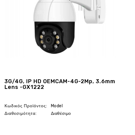
Ενέργεια
Gadgets
Υγεία
-
Ομορφιά
Εικόνα
&
Ηχος
Hobby
-
Αθλητισμός
3G/4G, IP HD OEMCAM-4G-2Mp, 3.6mm
Lens -GX1222
Επιγραφες
LED
Προσφορες
Κωδικός Προϊόντος:
Model
Διαθεσιμότητα:
Διαθέσιμο