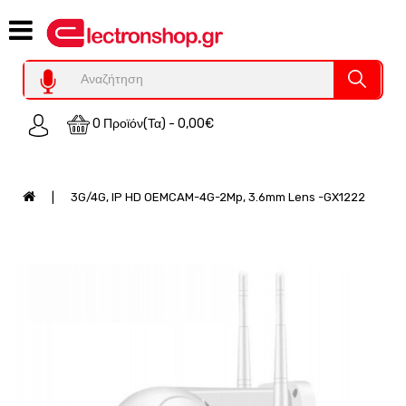
Category
Υπολογιστες
REFURBISHED
0 Προϊόν(τα) - 0,00€
Χειριστήρια
Οικιακός
Εξοπλισμός
3G/4G, IP HD OEMCAM-4G-2Mp, 3.6mm Lens -GX1222
Auto
-
Moto
SPY-
Παρακολούθηση
Εξοπλισμός
Τεχνολογία
Φωτοβολταικά-