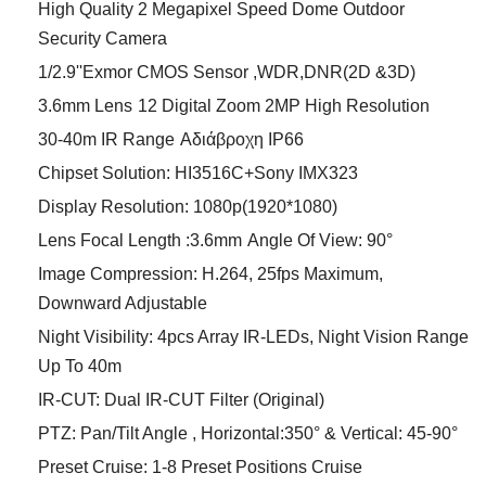
High Quality 2 Megapixel Speed Dome Outdoor
Security Camera
1/2.9''Exmor CMOS Sensor ,WDR,DNR(2D &3D)
3.6mm Lens
12 Digital Zoom 2MP High Resolution
30-40m IR Range
Αδιάβροχη IP66
Chipset Solution: HI3516C+Sony IMX323
Display Resolution: 1080p(1920*1080)
Lens Focal Length :3.6mm
Angle Of View: 90°
Image Compression: H.264, 25fps Maximum,
Downward Adjustable
Night Visibility: 4pcs Array IR-LEDs, Night Vision Range
Up To 40m
IR-CUT: Dual IR-CUT Filter (Original)
PTZ: Pan/Tilt Angle , Horizontal:350° & Vertical: 45-90°
Preset Cruise: 1-8 Preset Positions Cruise