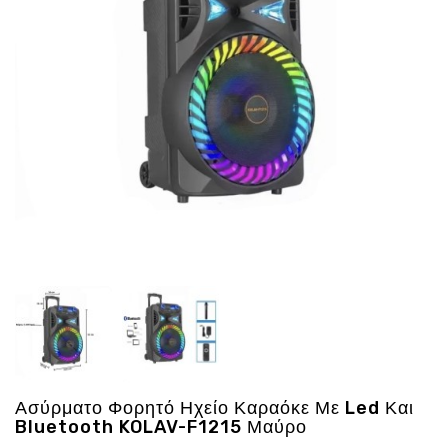
Ενέργεια
Gadgets
Υγεία
-
Ομορφιά
Εικόνα
&
Ηχος
Hobby
-
Αθλητισμός
Επιγραφες
LED
Προσφορες
Ασύρματο Φορητό Ηχείο Καραόκε Με Led Και
Bluetooth KOLAV-F1215 Μαύρο