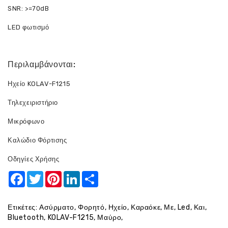
SNR: >=70dB
LED φωτισμό
Περιλαμβάνονται:
Ηχείο KOLAV-F1215
Τηλεχειριστήριο
Μικρόφωνο
Καλώδιο Φόρτισης
Οδηγίες Χρήσης
Facebook
Twitter
Pinterest
LinkedIn
Share
Ετικέτες:
Ασύρματο
,
Φορητό
,
Ηχείο
,
Καραόκε
,
Με
,
Led
,
Και
,
Bluetooth
,
KOLAV-F1215
,
Μαύρο
,