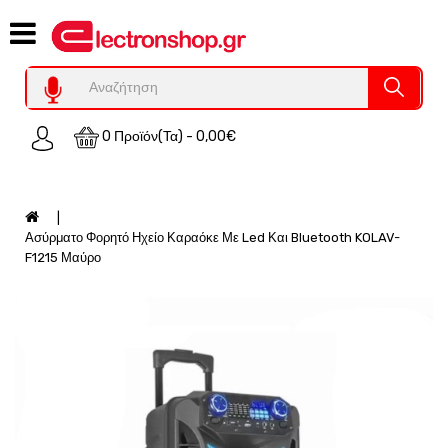
Category
Υπολογιστες
REFURBISHED
0 Προϊόν(τα) - 0,00€
Χειριστήρια
Οικιακός
Εξοπλισμός
Auto
Ασύρματο Φορητό Ηχείο Καραόκε Με Led Και Bluetooth KOLAV-
-
F1215 Μαύρο
Moto
SPY-
Παρακολούθηση
Εξοπλισμός
Τεχνολογία
Φωτοβολταικά-