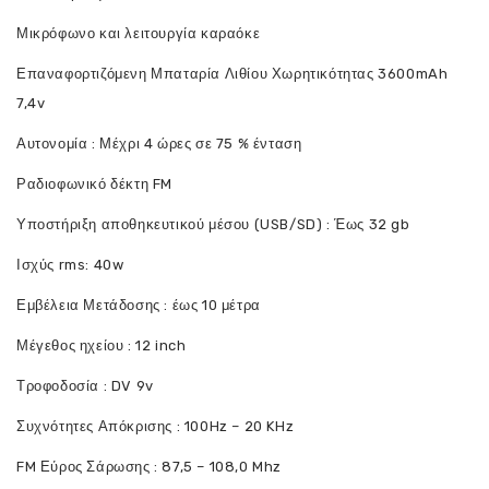
Μικρόφωνο και λειτουργία καραόκε
Επαναφορτιζόμενη Μπαταρία Λιθίου Χωρητικότητας 3600mAh
7,4v
Αυτονομία : Μέχρι 4 ώρες σε 75 % ένταση
Ραδιοφωνικό δέκτη FM
Υποστήριξη αποθηκευτικού μέσου (USB/SD) : Έως 32 gb
Ισχύς rms: 40w
Εμβέλεια Μετάδοσης : έως 10 μέτρα
Μέγεθος ηχείου : 12 inch
Τροφοδοσία : DV 9v
Συχνότητες Απόκρισης : 100Hz – 20 KHz
FM Εύρος Σάρωσης : 87,5 – 108,0 Mhz