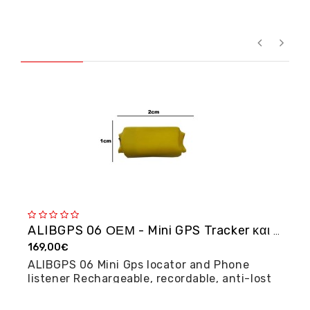
ALIBGPS 06 ΟΕΜ - Mini GPS Tracker και φω�...
169,00€
2
ALIBGPS 06 Mini Gps locator and Phone
M
listener Rechargeable, recordable, anti-lost
posi...