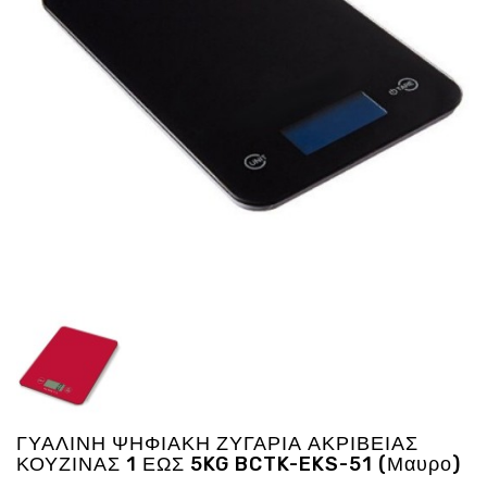
Ενέργεια
Gadgets
Υγεία
-
Ομορφιά
Εικόνα
&
Ηχος
Hobby
-
Αθλητισμός
Επιγραφες
LED
Προσφορες
ΓΥΑΛΙΝΗ ΨΗΦΙΑΚΗ ΖΥΓΑΡΙΑ ΑΚΡΙΒΕΙΑΣ
ΚΟΥΖΙΝΑΣ 1 ΕΩΣ 5KG BCTK-EKS-51 (Μαυρο)