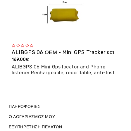
ALIBGPS 06 ΟΕΜ - Mini GPS Tracker και φω�...
169,00€
2
ALIBGPS 06 Mini Gps locator and Phone
M
listener Rechargeable, recordable, anti-lost
posi...
ΠΛΗΡΟΦΟΡΊΕΣ
Ο ΛΟΓΑΡΙΑΣΜΌΣ ΜΟΥ
ΕΞΥΠΗΡΈΤΗΣΗ ΠΕΛΑΤΏΝ