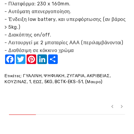
- Πλατφόρμα: 230 x 160mm.
- Αυτόματη απενεργοποίηση.
- Ένδειξη low battery, και υπερφόρτωσης (αν βάρος
> 5kg.)
- Διακόπτης on/off.
- Λειτουργεί με 2 μπαταρίες ΑΑΑ (περιλαμβάνονται)
- Διαθέσιμη σε κόκκινο χρώμα
Facebook
Twitter
Pinterest
LinkedIn
Share
Ετικέτες:
ΓΥΑΛΙΝΗ
,
ΨΗΦΙΑΚΗ
,
ΖΥΓΑΡΙΑ
,
ΑΚΡΙΒΕΙΑΣ
,
ΚΟΥΖΙΝΑΣ
,
1
,
ΕΩΣ
,
5KG
,
BCTK-EKS-51
,
(Μαυρο)