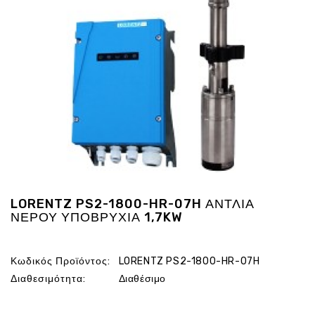
Ενέργεια
Gadgets
Υγεία
-
Ομορφιά
Εικόνα
&
Ηχος
Hobby
-
Αθλητισμός
LORENTZ PS2-1800-HR-07H ΑΝΤΛΙΑ
Επιγραφες
ΝΕΡΟΥ ΥΠΟΒΡΥΧΙΑ 1,7KW
LED
Προσφορες
Κωδικός Προϊόντος:
LORENTZ PS2-1800-HR-07H
Διαθεσιμότητα:
Διαθέσιμο