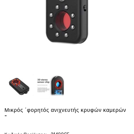
Ενέργεια
Gadgets
Υγεία
-
Ομορφιά
Εικόνα
&
Ηχος
Hobby
-
Αθλητισμός
Επιγραφες
LED
Προσφορες
Μικρός ΄φορητός ανιχνευτής κρυφών καμερών
-