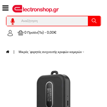
Category
Υπολογιστες
REFURBISHED
0 Προϊόν(τα) - 0,00€
Χειριστήρια
Οικιακός
Εξοπλισμός
Μικρός ΄φορητός ανιχνευτής κρυφών καμερών -
Auto
-
Moto
SPY-
Παρακολούθηση
Εξοπλισμός
Τεχνολογία
Φωτοβολταικά-