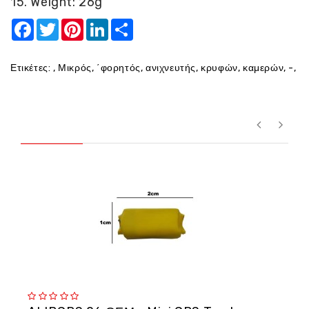
15. Weight: 26g
Facebook
Twitter
Pinterest
LinkedIn
Share
Ετικέτες:
,
Μικρός
,
΄φορητός
,
ανιχνευτής
,
κρυφών
,
καμερών
,
-
,