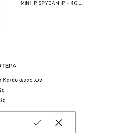
MINI IP SPYCAM IP - 4G ...
ΌΤΕΡΑ
ο Κατασκευαστών
ές
ές