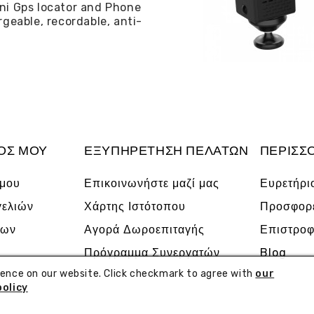
ni Gps locator and Phone
rgeable, recordable, anti-
ΌΣ ΜΟΥ
ΕΞΥΠΗΡΈΤΗΣΗ ΠΕΛΑΤΏΝ
ΠΕΡΙΣΣ
 μου
Επικοινωνήστε μαζί μας
Ευρετήρι
γελιών
Χάρτης Ιστότοπου
Προσφορ
νων
Αγορά Δωροεπιταγής
Επιστροφ
Πρόγραμμα Συνεργατών
Blog
ience on our website. Click checkmark to agree with
our
policy