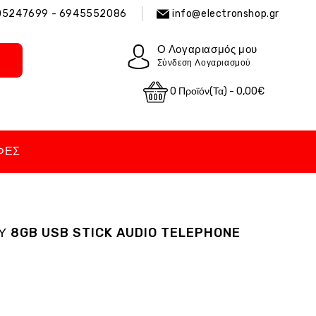
05247699 - 6945552086
info@electronshop.gr
Ο Λογαριασμός μου
Σύνδεση Λογαριασμού
0 Προϊόν(τα) - 0,00€
ΦΈΣ
Υ 8GB USB STICK AUDIO TELEPHONE