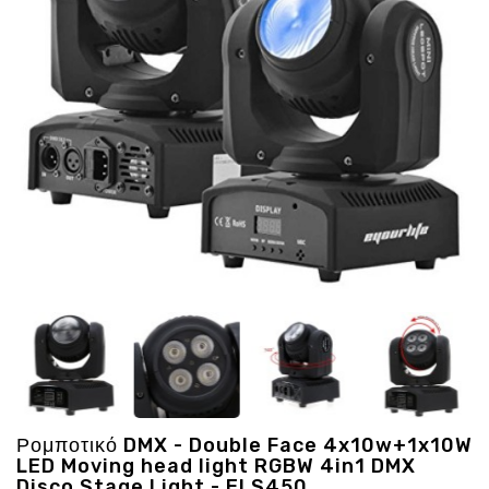
Ενέργεια
Gadgets
Υγεία
-
Ομορφιά
Εικόνα
&
Ηχος
Hobby
-
Αθλητισμός
Επιγραφες
LED
Προσφορες
Ρομποτικό DMX - Double Face 4x10w+1x10W
LED Moving head light RGBW 4in1 DMX
Disco Stage Light - ELS450