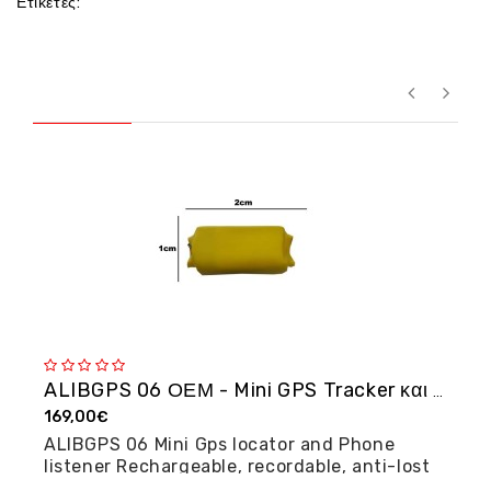
Ετικέτες:
ALIBGPS 06 ΟΕΜ - Mini GPS Tracker και φω�...
169,00€
2
ALIBGPS 06 Mini Gps locator and Phone
M
listener Rechargeable, recordable, anti-lost
posi...