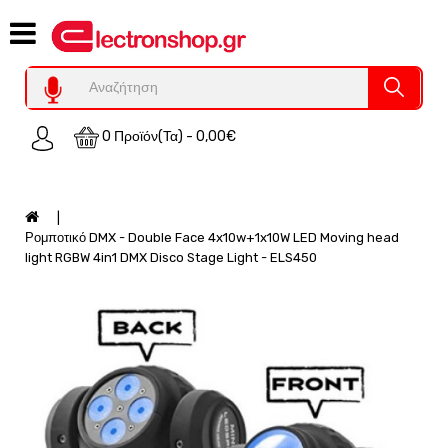
Category
Υπολογιστες
REFURBISHED
0 Προϊόν(τα) - 0,00€
Χειριστήρια
Οικιακός
Εξοπλισμός
Auto
Ρομποτικό DMX - Double Face 4x10w+1x10W LED Moving head
-
light RGBW 4in1 DMX Disco Stage Light - ELS450
Moto
SPY-
Παρακολούθηση
Εξοπλισμός
Τεχνολογία
Φωτοβολταικά-