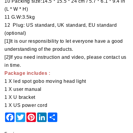
10 Packing size:
14.5 * 15.5 * 24 cm / 5.7 * 6.1 * 9.4 in
(L * W * H)
11 G.W:3.5kg
12
Plug: US standard, UK standard, EU standard
(optional)
[1]It is our responsibility to let everyone have a good
understanding of the products.
[2]If you need instruction and video, please contact us
in time.
Package includes :
1 X led spot gobo moving head light
1 X user manual
1 X U bracket
1 X US power cord
Facebook
Twitter
Pinterest
LinkedIn
Share