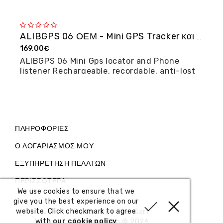
ALIBGPS 06 ΟΕΜ - Mini GPS Tracker και φω�...
169,00€
2
ALIBGPS 06 Mini Gps locator and Phone
M
listener Rechargeable, recordable, anti-lost
posi...
ΠΛΗΡΟΦΟΡΊΕΣ
Ο ΛΟΓΑΡΙΑΣΜΌΣ ΜΟΥ
ΕΞΥΠΗΡΈΤΗΣΗ ΠΕΛΑΤΏΝ
ΠΕΡΙΣΣΌΤΕΡΑ
We use cookies to ensure that we
give you the best experience on our
website. Click checkmark to agree
Powered By
OpenCart
with
our cookie policy
Electronshop © 2026