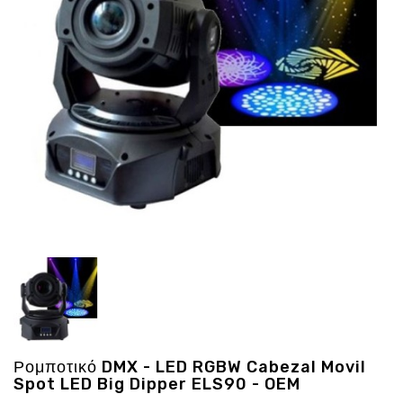
Ενέργεια
Gadgets
Υγεία
-
Ομορφιά
Εικόνα
&
Ηχος
Hobby
-
Αθλητισμός
Επιγραφες
LED
Προσφορες
Ρομποτικό DMX - LED RGBW Cabezal Movil
Spot LED Big Dipper ELS90 - OEM