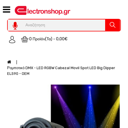
Category
Υπολογιστες
REFURBISHED
0 Προϊόν(τα) - 0,00€
Χειριστήρια
Οικιακός
Εξοπλισμός
Auto
Ρομποτικό DMX - LED RGBW Cabezal Movil Spot LED Big Dipper
-
ELS90 - OEM
Moto
SPY-
Παρακολούθηση
Εξοπλισμός
Τεχνολογία
Φωτοβολταικά-