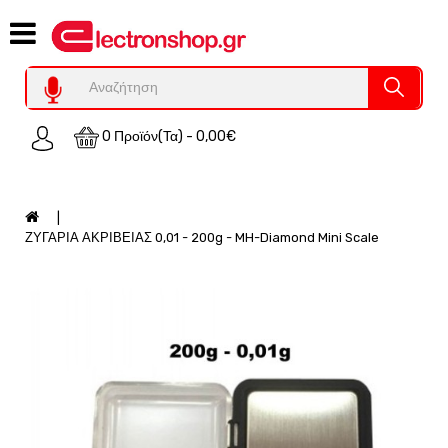
Category
Υπολογιστες
REFURBISHED
0 Προϊόν(τα) - 0,00€
Χειριστήρια
Οικιακός
Εξοπλισμός
Auto
ΖΥΓΑΡΙΑ ΑΚΡΙΒΕΙΑΣ 0,01 - 200g - MH-Diamond Mini Scale
-
Moto
SPY-
Παρακολούθηση
Εξοπλισμός
Τεχνολογία
Φωτοβολταικά-