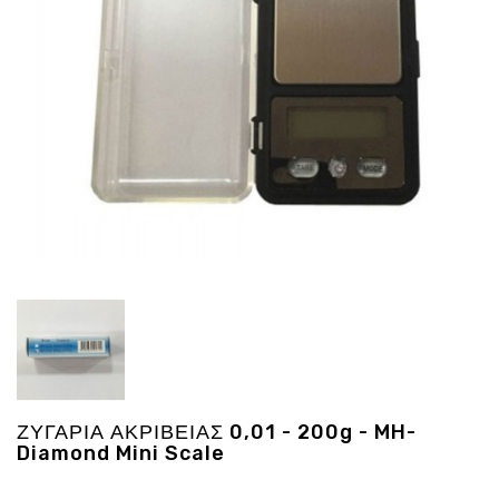
Ενέργεια
Gadgets
Υγεία
-
Ομορφιά
Εικόνα
&
Ηχος
Hobby
-
Αθλητισμός
Επιγραφες
LED
Προσφορες
ΖΥΓΑΡΙΑ ΑΚΡΙΒΕΙΑΣ 0,01 - 200g - MH-
Diamond Mini Scale