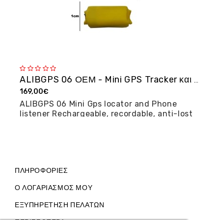
ALIBGPS 06 ΟΕΜ - Mini GPS Tracker και φω�...
169,00€
2
ALIBGPS 06 Mini Gps locator and Phone
M
listener Rechargeable, recordable, anti-lost
posi...
ΠΛΗΡΟΦΟΡΊΕΣ
Ο ΛΟΓΑΡΙΑΣΜΌΣ ΜΟΥ
ΕΞΥΠΗΡΈΤΗΣΗ ΠΕΛΑΤΏΝ