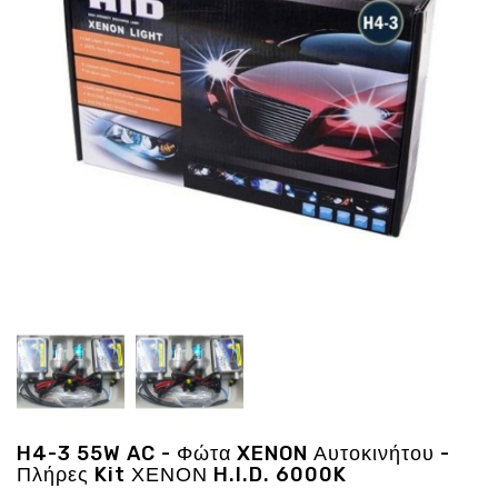
Ενέργεια
Gadgets
Υγεία
-
Ομορφιά
Εικόνα
&
Ηχος
Hobby
-
Αθλητισμός
Επιγραφες
LED
Προσφορες
H4-3 55W AC - Φώτα XENON Αυτοκινήτου -
Πλήρες Kit ΧΕΝΟΝ H.I.D. 6000K