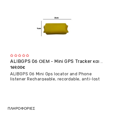
ALIBGPS 06 ΟΕΜ - Mini GPS Tracker και φω�...
169,00€
2
ALIBGPS 06 Mini Gps locator and Phone
M
listener Rechargeable, recordable, anti-lost
posi...
ΠΛΗΡΟΦΟΡΊΕΣ